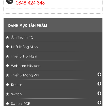
0848 424 343
DANH MỤC SẢN PHẨM
Âm Thanh ITC
Nhà Thông Minh
Thiết Bị Hôị Nghị
Webcam Hikvision
Thiết Bị Mạng Wifi
Router
Switch
Switch_POE