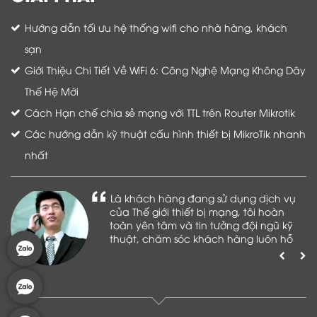
Hướng dẫn tối ưu hệ thống wifi cho nhà hàng, khách
sạn
Giới Thiệu Chi Tiết Về WiFi 6: Công Nghệ Mạng Không Dây
Thế Hệ Mới
Cách Hạn chế chia sẻ mạng với TTL trên Router Mikrotik
Các hướng dẫn kỹ thuật cấu hình thiết bị MikroTik nhanh
nhất
Là khách hàng đang sử dụng dịch vụ
của Thế giới thiết bị mạng, tôi hoàn
toàn yên tâm và tin tưởng đội ngũ kỹ
thuật, chăm sóc khách hàng luôn hỗ
trợ khách hàng nhiệt tình