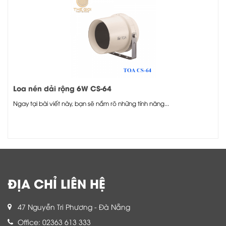
Loa nén dải rộng 6W CS-64
Ngay tại bài viết này, bạn sẽ nắm rõ những tính năng...
ĐỊA CHỈ LIÊN HỆ
47 Nguyễn Tri Phương - Đà Nẵng
Office: 02363 613 333