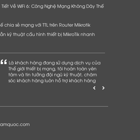
hi Tiết Về WiFi 6: Công Nghệ Mạng Không Dây Thế
chia sẻ mạng với TTL trên Router Mikrotik
n kỹ thuật cấu hình thiết bị MikroTik nhanh
Là khách hàng đang sử dụng dịch vụ của
Thế giới thiết bị mạng, tôi hoàn toàn yên
tâm và tin tưởng đội ngũ kỹ thuật, chăm
sóc khách hàng luôn hỗ trợ khách hàng
nhiệt tình
namquoc.com