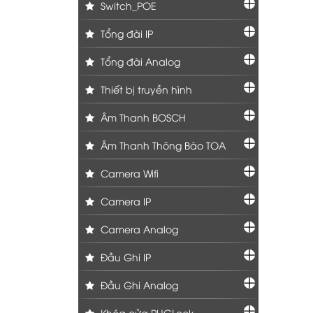
Switch_POE
Tổng đài IP
Tổng đài Analog
Thiết bị truyền hình
Âm Thanh BOSCH
Âm Thanh Thông Báo TOA
Camera Wifi
Camera IP
Camera Analog
Đầu Ghi IP
Đầu Ghi Analog
Khóa cửa PHGLock