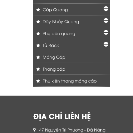
Cáp Quang
Dây Nhảy Quang
Phụ kiện quang
Tủ Rack
Máng Cáp
Thang cáp
Phụ kiện thang máng cáp
ĐỊA CHỈ LIÊN HỆ
47 Nguyễn Tri Phương - Đà Nẵng