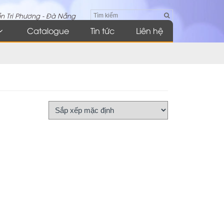
n Tri Phương - Đà Nẵng
Catalogue
Tin tức
Liên hệ