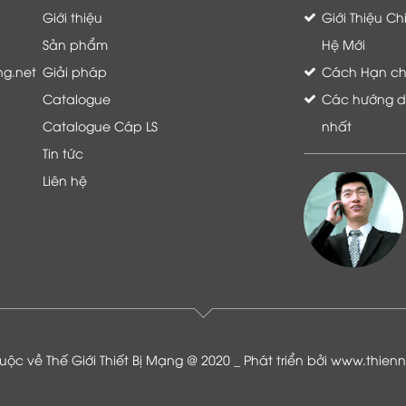
Giới thiệu
Giới Thiệu C
Sản phẩm
Hệ Mới
ng.net
Giải pháp
Cách Hạn chế 
Catalogue
Các hướng dẫ
Catalogue Cáp LS
nhất
Tin tức
Liên hệ
Là khách hàng đang sử dụng dịch vụ của
Thế giới thiết bị mạng, tôi hoàn toàn yên
tâm và tin tưởng đội ngũ kỹ thuật, chăm
sóc khách hàng luôn hỗ trợ khách hàng
nhiệt tình
ộc về Thế Giới Thiết Bị Mạng @ 2020 _ Phát triển bởi
www.thien