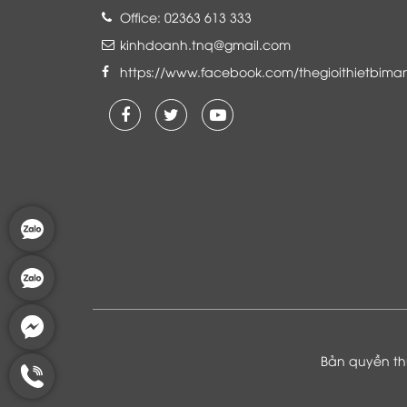
Office: 02363 613 333
kinhdoanh.tnq@gmail.com
https://www.facebook.com/thegioithietbima
Là khách hàng đang sử dụng dịch vụ của
Thế giới thiết bị mạng, tôi hoàn toàn yên
tâm và tin tưởng đội ngũ kỹ thuật, chăm
sóc khách hàng luôn hỗ trợ khách hàng
nhiệt tình
Bản quyền thu