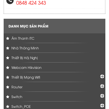
0848 424 343
DANH MỤC SẢN PHẨM
Âm Thanh ITC
Nhà Thông Minh
Thiết Bị Hôị Nghị
Webcam Hikvision
Thiết Bị Mạng Wifi
Router
Switch
Switch_POE