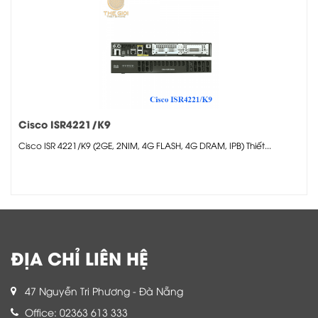
Cisco ISR4221/K9
Cisco ISR 4221/K9 (2GE, 2NIM, 4G FLASH, 4G DRAM, IPB) Thiết...
ĐỊA CHỈ LIÊN HỆ
47 Nguyễn Tri Phương - Đà Nẵng
Office: 02363 613 333