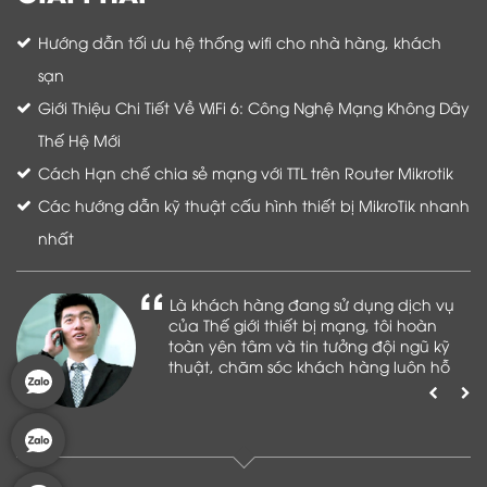
Hướng dẫn tối ưu hệ thống wifi cho nhà hàng, khách
sạn
Giới Thiệu Chi Tiết Về WiFi 6: Công Nghệ Mạng Không Dây
Thế Hệ Mới
Cách Hạn chế chia sẻ mạng với TTL trên Router Mikrotik
Các hướng dẫn kỹ thuật cấu hình thiết bị MikroTik nhanh
nhất
Là khách hàng đang sử dụng dịch vụ
của Thế giới thiết bị mạng, tôi hoàn
toàn yên tâm và tin tưởng đội ngũ kỹ
thuật, chăm sóc khách hàng luôn hỗ
trợ khách hàng nhiệt tình