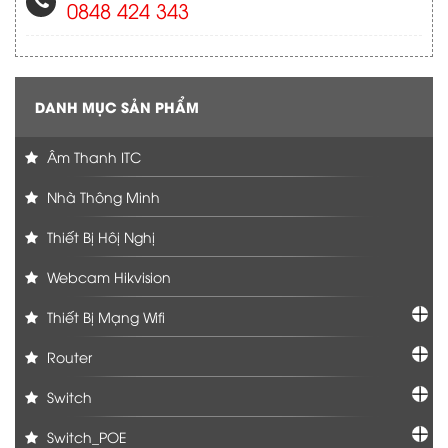
0848 424 343
DANH MỤC SẢN PHẨM
Âm Thanh ITC
Nhà Thông Minh
Thiết Bị Hôị Nghị
Webcam Hikvision
Thiết Bị Mạng Wifi
Router
Switch
Switch_POE