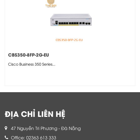
CBS350-8FP-2G-EU
Cisco Business 350 Series...
ĐỊA CHỈ LIÊN HỆ
47 Nguyễn Tri Phương - Đà Nẵng
Office: 02363 613 333