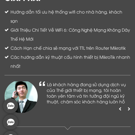
Hướng dẫn tối ưu hệ thống wifi cho nhà hàng, khách
sạn
Giới Thiệu Chi Tiết Về WiFi 6: Công Nghệ Mạng Không Dây
Thế Hệ Mới
Cách Hạn chế chia sẻ mạng với TTL trên Router Mikrotik
Các hướng dẫn kỹ thuật cấu hình thiết bị MikroTik nhanh
nhất
Là khách hàng đang sử dụng dịch vụ
của Thế giới thiết bị mạng, tôi hoàn
toàn yên tâm và tin tưởng đội ngũ kỹ
thuật, chăm sóc khách hàng luôn hỗ
trợ khách hàng nhiệt tình