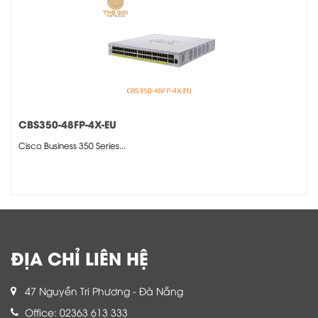
CBS350-48FP-4X-EU
Cisco Business 350 Series...
ĐỊA CHỈ LIÊN HỆ
47 Nguyễn Tri Phương - Đà Nẵng
Office: 02363 613 333