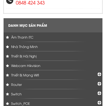
0848 424 343
DANH MỤC SẢN PHẨM
Âm Thanh ITC
Nhà Thông Minh
Thiết Bị Hôị Nghị
Webcam Hikvision
Thiết Bị Mạng Wifi
Router
Switch
Switch_POE