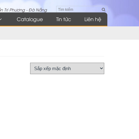
n Tri Phương - Đà Nẵng
Catalogue
Tin tức
Liên hệ