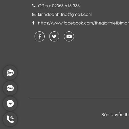
Office: 02363 613 333
kinhdoanh.tnq@gmail.com
https://www.facebook.com/thegioithietbima
Là khách hàng đang sử dụng dịch vụ của
Thế giới thiết bị mạng, tôi hoàn toàn yên
tâm và tin tưởng đội ngũ kỹ thuật, chăm
sóc khách hàng luôn hỗ trợ khách hàng
nhiệt tình
Bản quyền thu