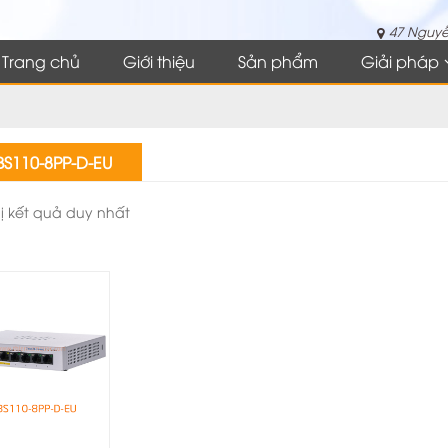
47 Nguyễ
Trang chủ
Giới thiệu
Sản phẩm
Giải pháp
S110-8PP-D-EU
hị kết quả duy nhất