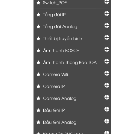
Switch_POE
Tổng đài IP
Tổng đài Analog
Thiết bị truyền hình
Âm Thanh BOSCH
Âm Thanh Thông Báo TOA
Camera Wifi
Camera IP
Camera Analog
Đầu Ghi IP
Đầu Ghi Analog
Khóa cửa PHGLock