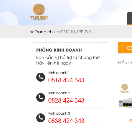
Trang chủ
CBS110-8PP-D-EU
CB
PHÒNG KINH DOANH
Bạn cần sự hỗ trợ từ chúng tôi?
Hiển t
Hãy liên hệ ngay
Kinh doanh 1
0818 424 343
Kinh doanh 2
0828 424 343
Kinh doanh 3
0838 424 343