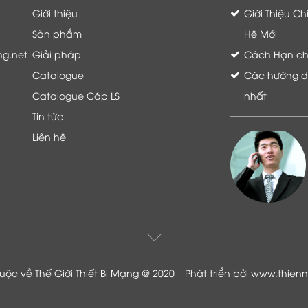
Giới thiệu
Giới Thiệu C
Sản phẩm
Hệ Mới
ng.net
Giải pháp
Cách Hạn chế 
Catalogue
Các hướng dẫ
Catalogue Cáp LS
nhất
Tin tức
Liên hệ
Là khách hàng đang sử dụng dịch vụ của
Thế giới thiết bị mạng, tôi hoàn toàn yên
tâm và tin tưởng đội ngũ kỹ thuật, chăm
sóc khách hàng luôn hỗ trợ khách hàng
nhiệt tình
ộc về Thế Giới Thiết Bị Mạng @ 2020 _ Phát triển bởi
www.thien