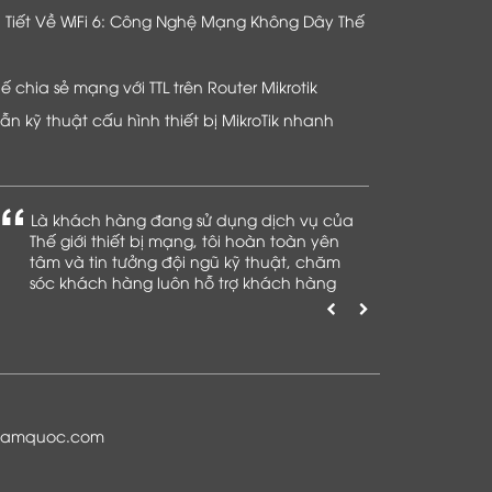
hi Tiết Về WiFi 6: Công Nghệ Mạng Không Dây Thế
chia sẻ mạng với TTL trên Router Mikrotik
n kỹ thuật cấu hình thiết bị MikroTik nhanh
Là khách hàng đang sử dụng dịch vụ của
Thế giới thiết bị mạng, tôi hoàn toàn yên
tâm và tin tưởng đội ngũ kỹ thuật, chăm
sóc khách hàng luôn hỗ trợ khách hàng
nhiệt tình
namquoc.com