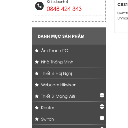
Kinh doanh 4
CBS1
0848 424 343
Switch
Unman
DANH MỤC SẢN PHẨM
Âm Thanh ITC
Nhà Thông Minh
Thiết Bị Hôị Nghị
Webcam Hikvision
Thiết Bị Mạng Wifi
Router
Switch