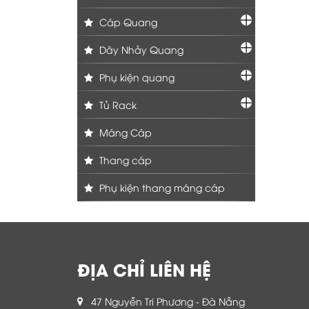
Cáp Quang
Dây Nhảy Quang
Phụ kiện quang
Tủ Rack
Máng Cáp
Thang cáp
Phụ kiện thang máng cáp
ĐỊA CHỈ LIÊN HỆ
47 Nguyễn Tri Phương - Đà Nẵng