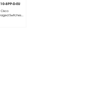
10-8PP-D-EU
 Cisco
aged Switches...