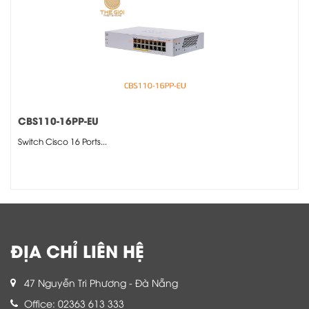
CBS110-16PP-EU
Switch Cisco 16 Ports...
ĐỊA CHỈ LIÊN HỆ
47 Nguyễn Tri Phương - Đà Nẵng
Office: 02363 613 333