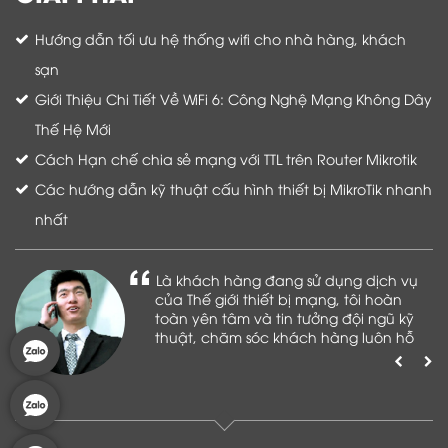
Hướng dẫn tối ưu hệ thống wifi cho nhà hàng, khách
sạn
Giới Thiệu Chi Tiết Về WiFi 6: Công Nghệ Mạng Không Dây
Thế Hệ Mới
Cách Hạn chế chia sẻ mạng với TTL trên Router Mikrotik
Các hướng dẫn kỹ thuật cấu hình thiết bị MikroTik nhanh
nhất
Là khách hàng đang sử dụng dịch vụ
của Thế giới thiết bị mạng, tôi hoàn
toàn yên tâm và tin tưởng đội ngũ kỹ
thuật, chăm sóc khách hàng luôn hỗ
trợ khách hàng nhiệt tình