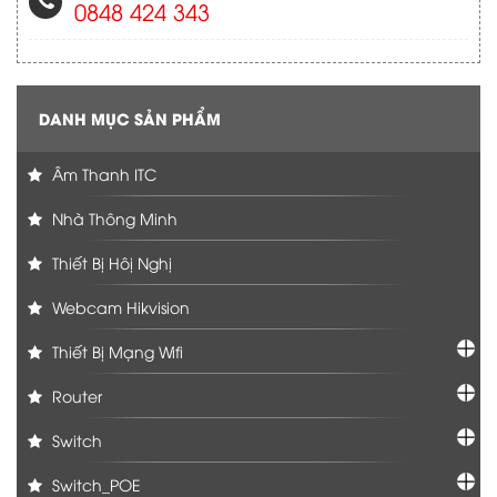
0848 424 343
DANH MỤC SẢN PHẨM
Âm Thanh ITC
Nhà Thông Minh
Thiết Bị Hôị Nghị
Webcam Hikvision
Thiết Bị Mạng Wifi
Router
Switch
Switch_POE