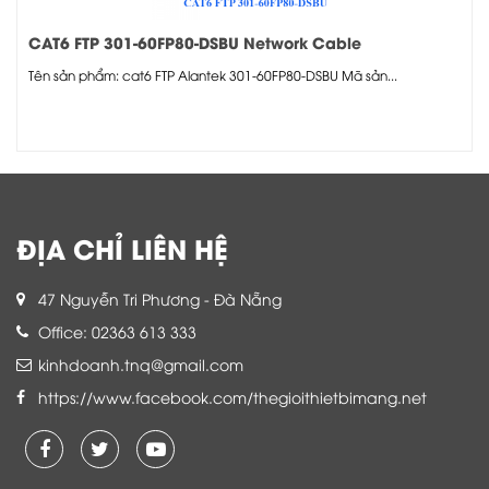
CAT6 FTP 301-60FP80-DSBU Network Cable
Tên sản phẩm: cat6 FTP Alantek 301-60FP80-DSBU Mã sản...
ĐỊA CHỈ LIÊN HỆ
47 Nguyễn Tri Phương - Đà Nẵng
Office: 02363 613 333
kinhdoanh.tnq@gmail.com
https://www.facebook.com/thegioithietbimang.net