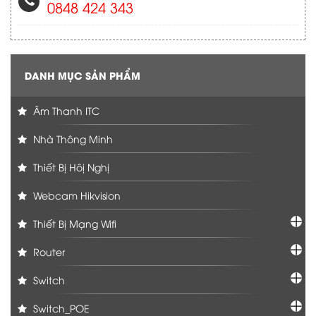
0848 424 343
DANH MỤC SẢN PHẨM
Âm Thanh ITC
Nhà Thông Minh
Thiết Bị Hôị Nghị
Webcam Hikvision
Thiết Bị Mạng Wifi
Router
Switch
Switch_POE