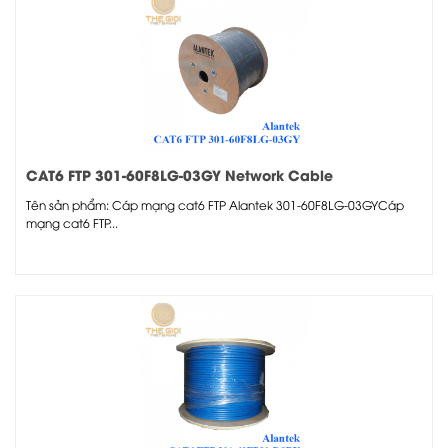
CAT6 FTP 301-60F8LG-03GY Network Cable
Tên sản phẩm: Cáp mạng cat6 FTP Alantek 301-60F8LG-03GYCáp
mạng cat6 FTP...