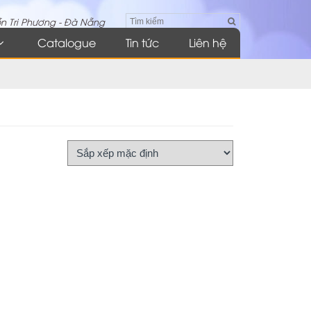
n Tri Phương - Đà Nẵng
Catalogue
Tin tức
Liên hệ