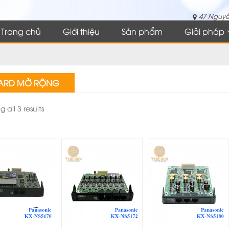
47 Nguyễ
Trang chủ
Giới thiệu
Sản phẩm
Giải pháp
ARD MỞ RỘNG
 all 3 results