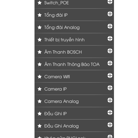
Switch_POE
Tổng đài IP
Tổng đài Analog
Thiết bị truyền hình
Âm Thanh BOSCH
Âm Thanh Thông Báo TOA
Camera Wifi
Camera IP
Camera Analog
Đầu Ghi IP
Đầu Ghi Analog
Khóa cửa PHGLock