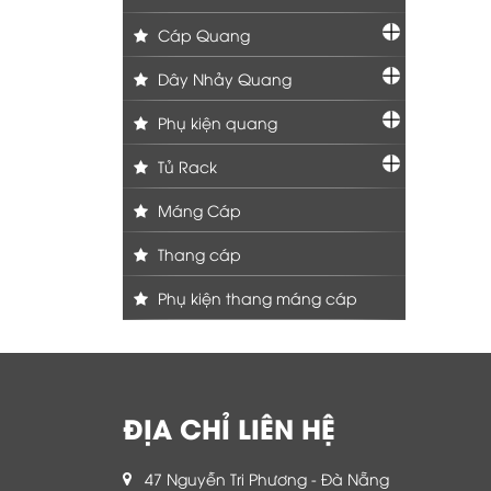
Cáp Quang
Dây Nhảy Quang
Phụ kiện quang
Tủ Rack
Máng Cáp
Thang cáp
Phụ kiện thang máng cáp
ĐỊA CHỈ LIÊN HỆ
47 Nguyễn Tri Phương - Đà Nẵng