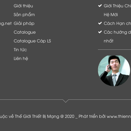
Giới thiệu
Giới Thiệu C
Sản phẩm
Hệ Mới
ng.net
Giải pháp
Cách Hạn chế 
Catalogue
Các hướng dẫ
Catalogue Cáp LS
nhất
Tin tức
Liên hệ
Là khách hàng đang sử dụng dịch vụ của
Thế giới thiết bị mạng, tôi hoàn toàn yên
tâm và tin tưởng đội ngũ kỹ thuật, chăm
sóc khách hàng luôn hỗ trợ khách hàng
nhiệt tình
ộc về Thế Giới Thiết Bị Mạng @ 2020 _ Phát triển bởi
www.thien