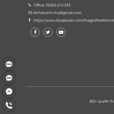
Office: 02363 613 333
kinhdoanh.tnq@gmail.com
https://www.facebook.com/thegioithietbima
Là khách hàng đang sử dụng dịch vụ của
Thế giới thiết bị mạng, tôi hoàn toàn yên
tâm và tin tưởng đội ngũ kỹ thuật, chăm
sóc khách hàng luôn hỗ trợ khách hàng
nhiệt tình
Bản quyền thu