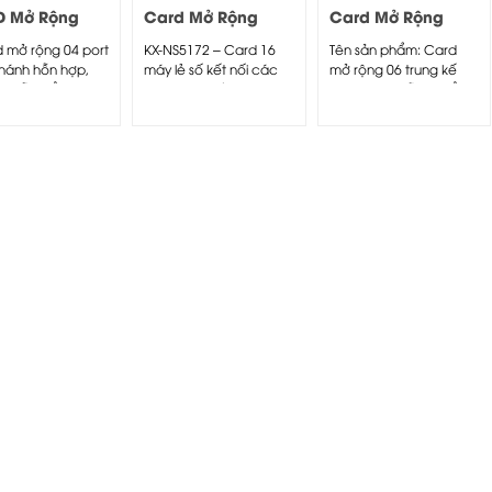
 Mở Rộng
Card Mở Rộng
Card Mở Rộng
sonic KX-
Panasonic KX-
Panasonic KX-
 mở rộng 04 port
KX-NS5172 – Card 16
Tên sản phẩm: Card
70
NS5172
NS5180
hánh hỗn hợp,
máy lẻ số kết nối các
mở rộng 06 trung kế
p sẵn hiển...
điện thoại số
thường có hỗ trợ hiển
Panasonic...
thị...