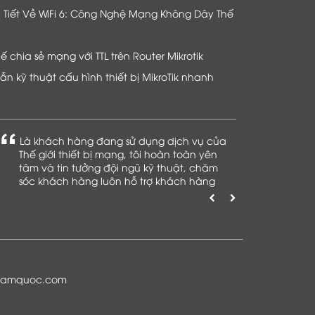
hi Tiết Về WiFi 6: Công Nghệ Mạng Không Dây Thế
chia sẻ mạng với TTL trên Router Mikrotik
n kỹ thuật cấu hình thiết bị MikroTik nhanh
Là khách hàng đang sử dụng dịch vụ của
Thế giới thiết bị mạng, tôi hoàn toàn yên
tâm và tin tưởng đội ngũ kỹ thuật, chăm
sóc khách hàng luôn hỗ trợ khách hàng
nhiệt tình
namquoc.com