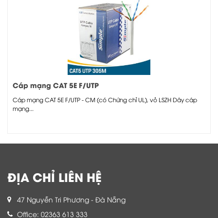
Cáp mạng CAT 5E F/UTP
Cáp mạng CAT 5E F/UTP - CM (có Chứng chỉ UL), vỏ LSZH Dây cáp
mạng...
ĐỊA CHỈ LIÊN HỆ
47 Nguyễn Tri Phương - Đà Nẵng
Office: 02363 613 333