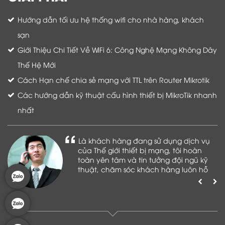
Hướng dẫn tối ưu hệ thống wifi cho nhà hàng, khách
sạn
Giới Thiệu Chi Tiết Về WiFi 6: Công Nghệ Mạng Không Dây
Thế Hệ Mới
Cách Hạn chế chia sẻ mạng với TTL trên Router Mikrotik
Các hướng dẫn kỹ thuật cấu hình thiết bị MikroTik nhanh
nhất
Là khách hàng đang sử dụng dịch vụ
của Thế giới thiết bị mạng, tôi hoàn
toàn yên tâm và tin tưởng đội ngũ kỹ
thuật, chăm sóc khách hàng luôn hỗ
trợ khách hàng nhiệt tình