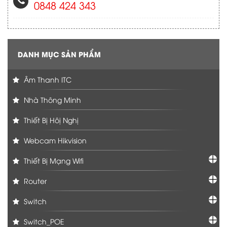
0848 424 343
DANH MỤC SẢN PHẨM
Âm Thanh ITC
Nhà Thông Minh
Thiết Bị Hôị Nghị
Webcam Hikvision
Thiết Bị Mạng Wifi
Router
Switch
Switch_POE