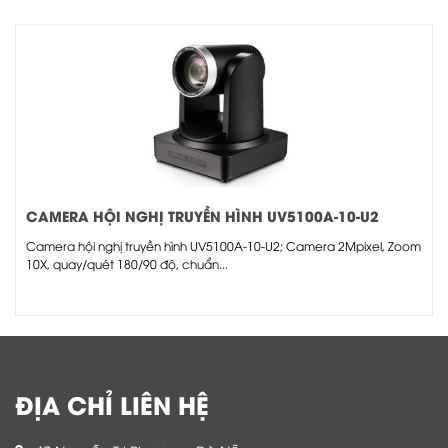
CAMERA HỘI NGHỊ TRUYỀN HÌNH UV5100A-10-U2
Camera hội nghị truyền hình UV5100A-10-U2; Camera 2Mpixel, Zoom
10X, quay/quét 180/90 độ, chuẩn...
ĐỊA CHỈ LIÊN HỆ