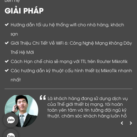
GIẢI PHÁP
Hướng dẫn tối ưu hệ thống wifi cho nhà hàng, khách
sạn
Giới Thiệu Chi Tiết Về WiFi 6: Công Nghệ Mạng Không Dây
Thế Hệ Mới
Cách Hạn chế chia sẻ mạng với TTL trên Router Mikrotik
Các hướng dẫn kỹ thuật cấu hình thiết bị MikroTik nhanh
nhất
Là khách hàng đang sử dụng dịch vụ
của Thế giới thiết bị mạng, tôi hoàn
toàn yên tâm và tin tưởng đội ngũ kỹ
thuật, chăm sóc khách hàng luôn hỗ
trợ khách hàng nhiệt tình