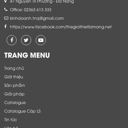
47 Nguyễn Tri Phương - Đà Nẵng
Office: 02363 613 333
kinhdoanh.tnq@gmail.com
https://www.facebook.com/thegioithietbimang.net
TRANG MENU
Trang chủ
Giới thiệu
Sản phẩm
Giải pháp
Catalogue
Catalogue Cáp LS
Tin tức
Liên hệ