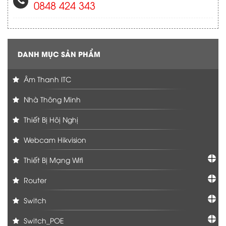
0848 424 343
DANH MỤC SẢN PHẨM
Âm Thanh ITC
Nhà Thông Minh
Thiết Bị Hôị Nghị
Webcam Hikvision
Thiết Bị Mạng Wifi
Router
Switch
Switch_POE