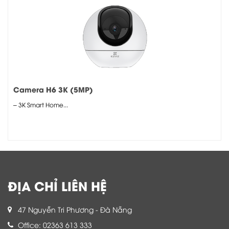
Camera H6 3K (5MP)
– 3K Smart Home...
ĐỊA CHỈ LIÊN HỆ
47 Nguyễn Tri Phương - Đà Nẵng
Office: 02363 613 333