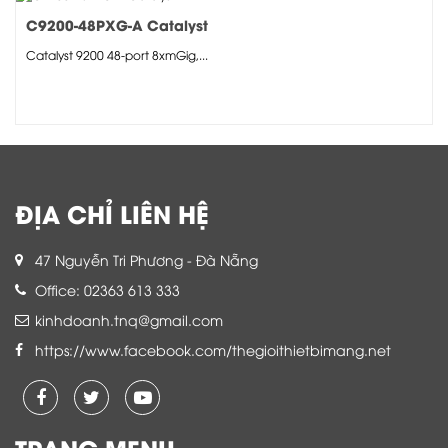
C9200-48PXG-A Catalyst
Catalyst 9200 48-port 8xmGig,...
ĐỊA CHỈ LIÊN HỆ
47 Nguyễn Tri Phương - Đà Nẵng
Office: 02363 613 333
kinhdoanh.tnq@gmail.com
https://www.facebook.com/thegioithietbimang.net
TRANG MENU