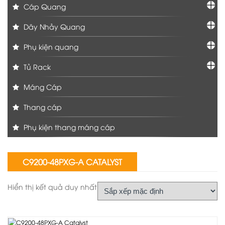
Cáp Quang
Dây Nhảy Quang
Phụ kiện quang
Tủ Rack
Máng Cáp
Thang cáp
Phụ kiện thang máng cáp
C9200-48PXG-A CATALYST
Hiển thị kết quả duy nhất