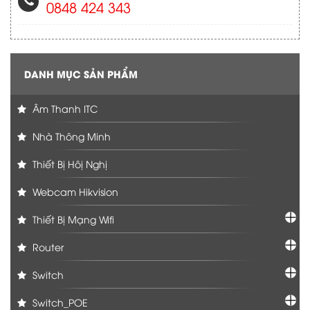
0848 424 343
DANH MỤC SẢN PHẨM
Âm Thanh ITC
Nhà Thông Minh
Thiết Bị Hôị Nghị
Webcam Hikvision
Thiết Bị Mạng Wifi
Router
Switch
Switch_POE