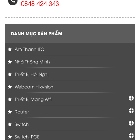
0848 424 343
DANH MỤC SẢN PHẨM
Âm Thanh ITC
Nhà Thông Minh
Thiết Bị Hôị Nghị
Webcam Hikvision
Thiết Bị Mạng Wifi
Router
Switch
Switch_POE