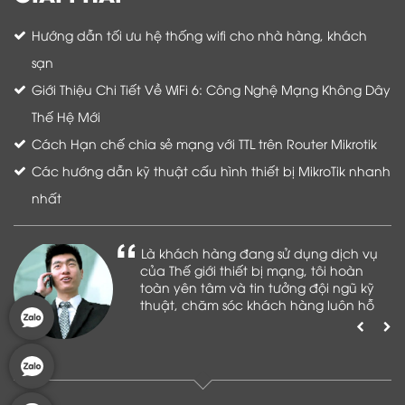
Hướng dẫn tối ưu hệ thống wifi cho nhà hàng, khách
sạn
Giới Thiệu Chi Tiết Về WiFi 6: Công Nghệ Mạng Không Dây
Thế Hệ Mới
Cách Hạn chế chia sẻ mạng với TTL trên Router Mikrotik
Các hướng dẫn kỹ thuật cấu hình thiết bị MikroTik nhanh
nhất
Là khách hàng đang sử dụng dịch vụ
của Thế giới thiết bị mạng, tôi hoàn
toàn yên tâm và tin tưởng đội ngũ kỹ
thuật, chăm sóc khách hàng luôn hỗ
trợ khách hàng nhiệt tình