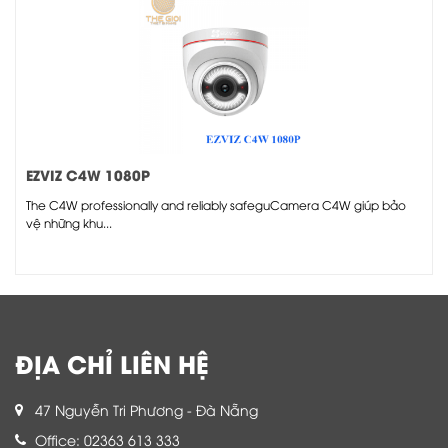
EZVIZ C4W 1080P
The C4W professionally and reliably safeguCamera C4W giúp bảo
vệ những khu...
ĐỊA CHỈ LIÊN HỆ
47 Nguyễn Tri Phương - Đà Nẵng
Office: 02363 613 333