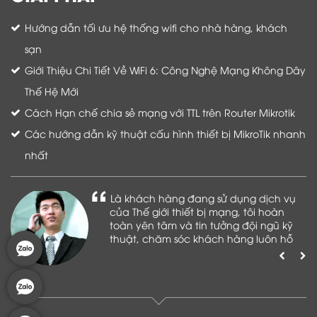
Hướng dẫn tối ưu hệ thống wifi cho nhà hàng, khách
sạn
Giới Thiệu Chi Tiết Về WiFi 6: Công Nghệ Mạng Không Dây
Thế Hệ Mới
Cách Hạn chế chia sẻ mạng với TTL trên Router Mikrotik
Các hướng dẫn kỹ thuật cấu hình thiết bị MikroTik nhanh
nhất
Là khách hàng đang sử dụng dịch vụ
của Thế giới thiết bị mạng, tôi hoàn
toàn yên tâm và tin tưởng đội ngũ kỹ
thuật, chăm sóc khách hàng luôn hỗ
trợ khách hàng nhiệt tình