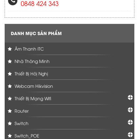
0848 424 343
DANH MỤC SẢN PHẨM
Âm Thanh ITC
Nhà Thông Minh
Thiết Bị Hôị Nghị
Webcam Hikvision
Thiết Bị Mạng Wifi
Router
Switch
Switch_POE