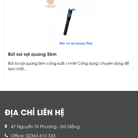
Bút soi sợi quang 5km
Bút soi sợi quang 5km công suất >1mW Công dụng: chuyên dùng để
test chất...
ĐỊA CHỈ LIÊN HỆ
47 Nguyễn Tri Phương - Đà Nẵng
Office: 02363 613 333