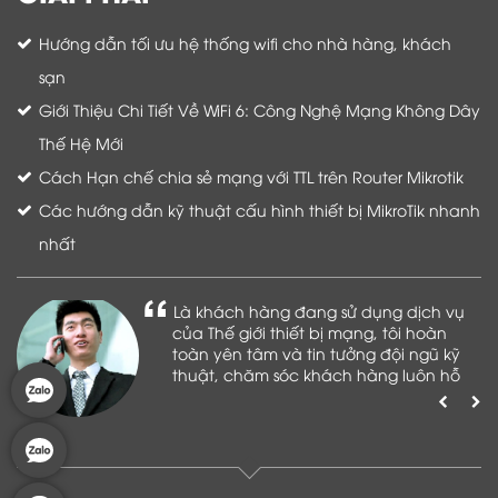
Hướng dẫn tối ưu hệ thống wifi cho nhà hàng, khách
sạn
Giới Thiệu Chi Tiết Về WiFi 6: Công Nghệ Mạng Không Dây
Thế Hệ Mới
Cách Hạn chế chia sẻ mạng với TTL trên Router Mikrotik
Các hướng dẫn kỹ thuật cấu hình thiết bị MikroTik nhanh
nhất
Là khách hàng đang sử dụng dịch vụ
của Thế giới thiết bị mạng, tôi hoàn
toàn yên tâm và tin tưởng đội ngũ kỹ
thuật, chăm sóc khách hàng luôn hỗ
trợ khách hàng nhiệt tình