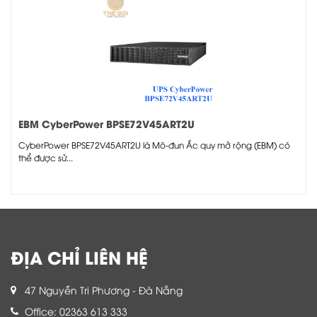
EBM CyberPower BPSE72V45ART2U
CyberPower BPSE72V45ART2U là Mô-đun Ắc quy mở rộng (EBM) có
thể được sử...
ĐỊA CHỈ LIÊN HỆ
47 Nguyễn Tri Phương - Đà Nẵng
Office: 02363 613 333