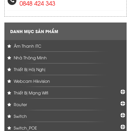
0848 424 343
DANH MỤC SẢN PHẨM
Âm Thanh ITC
Nhà Thông Minh
Thiết Bị Hôị Nghị
Webcam Hikvision
Thiết Bị Mạng Wifi
Router
Switch
Switch_POE