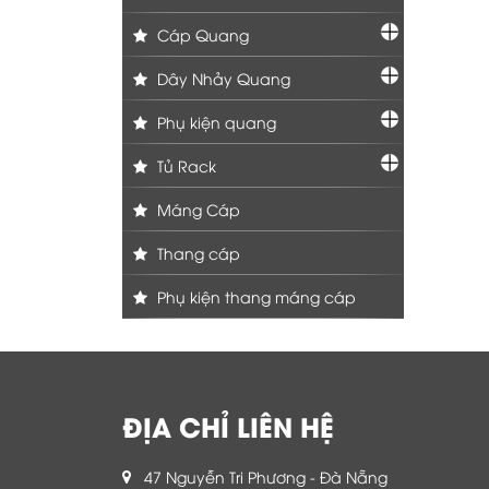
Cáp Quang
Dây Nhảy Quang
Phụ kiện quang
Tủ Rack
Máng Cáp
Thang cáp
Phụ kiện thang máng cáp
ĐỊA CHỈ LIÊN HỆ
47 Nguyễn Tri Phương - Đà Nẵng