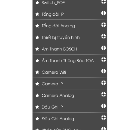
Switch_POE
Tổng đài IP
Tổng đài Analog
Thiết bị truyền hình
Âm Thanh BOSCH
Âm Thanh Thông Báo TOA
Camera Wifi
Camera IP
Camera Analog
Đầu Ghi IP
Đầu Ghi Analog
Khóa cửa PHGLock