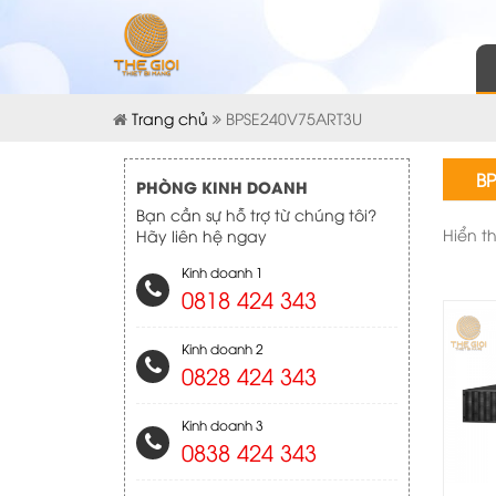
Trang chủ
BPSE240V75ART3U
B
PHÒNG KINH DOANH
Bạn cần sự hỗ trợ từ chúng tôi?
Hiển t
Hãy liên hệ ngay
Kinh doanh 1
0818 424 343
Kinh doanh 2
0828 424 343
Kinh doanh 3
0838 424 343