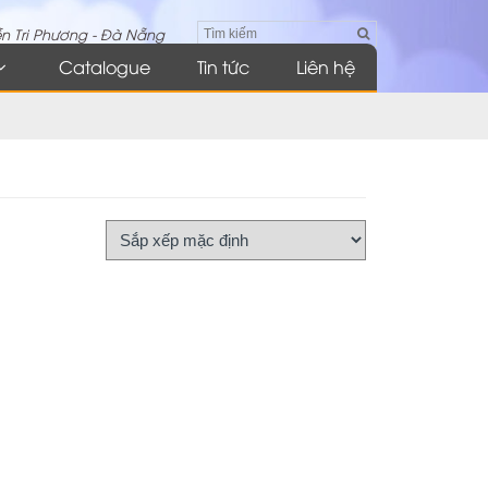
n Tri Phương - Đà Nẵng
Catalogue
Tin tức
Liên hệ