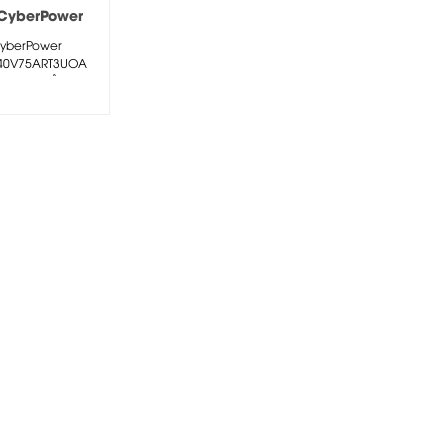
CyberPower
240V75ART3U
yberPower
40V75ART3UOA
i đáng kể thời
hạy khi được...