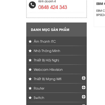
Kinh doanh 4
EBM 
0848 424 343
BPSE
EBM C
BPSE2
kéo dà
gian c
DANH MỤC SẢN PHẨM
Âm Thanh ITC
Nhà Thông Minh
Thiết Bị Hôị Nghị
Webcam Hikvision
Thiết Bị Mạng Wifi
Router
Switch