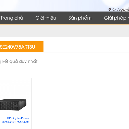
47 Nguyễ
Trang chủ
Giới thiệu
Sản phẩm
Giải pháp
PSE240V75ART3U
hị kết quả duy nhất