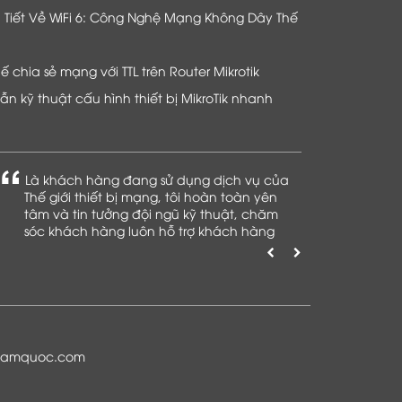
hi Tiết Về WiFi 6: Công Nghệ Mạng Không Dây Thế
chia sẻ mạng với TTL trên Router Mikrotik
n kỹ thuật cấu hình thiết bị MikroTik nhanh
Là khách hàng đang sử dụng dịch vụ của
Thế giới thiết bị mạng, tôi hoàn toàn yên
tâm và tin tưởng đội ngũ kỹ thuật, chăm
sóc khách hàng luôn hỗ trợ khách hàng
nhiệt tình
namquoc.com