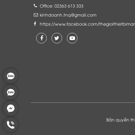
Office: 02363 613 333
kinhdoanh.tnq@gmail.com
https://www.facebook.com/thegioithietbima
Là khách hàng đang sử dụng dịch vụ của
Thế giới thiết bị mạng, tôi hoàn toàn yên
tâm và tin tưởng đội ngũ kỹ thuật, chăm
sóc khách hàng luôn hỗ trợ khách hàng
nhiệt tình
Bản quyền thu