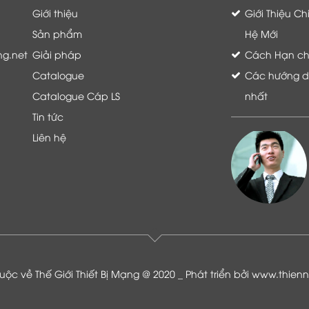
Giới thiệu
Giới Thiệu C
Sản phẩm
Hệ Mới
ng.net
Giải pháp
Cách Hạn chế 
Catalogue
Các hướng dẫ
Catalogue Cáp LS
nhất
Tin tức
Liên hệ
Là khách hàng đang sử dụng dịch vụ của
Thế giới thiết bị mạng, tôi hoàn toàn yên
tâm và tin tưởng đội ngũ kỹ thuật, chăm
sóc khách hàng luôn hỗ trợ khách hàng
nhiệt tình
ộc về Thế Giới Thiết Bị Mạng @ 2020 _ Phát triển bởi
www.thien