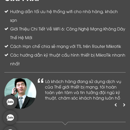
Hướng dẫn tối ưu hệ thống wifi cho nhà hàng, khách
sạn
Giới Thiệu Chi Tiết Về WiFi 6: Công Nghệ Mạng Không Dây
Thế Hệ Mới
Cách Hạn chế chia sẻ mạng với TTL trên Router Mikrotik
Các hướng dẫn kỹ thuật cấu hình thiết bị MikroTik nhanh
nhất
Là khách hàng đang sử dụng dịch vụ
của Thế giới thiết bị mạng, tôi hoàn
toàn yên tâm và tin tưởng đội ngũ kỹ
thuật, chăm sóc khách hàng luôn hỗ
trợ khách hàng nhiệt tình