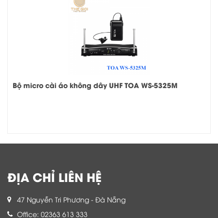
Bộ micro cài áo không dây UHF TOA WS-5325M
ĐỊA CHỈ LIÊN HỆ
47 Nguyễn Tri Phương - Đà Nẵng
Office: 02363 613 333