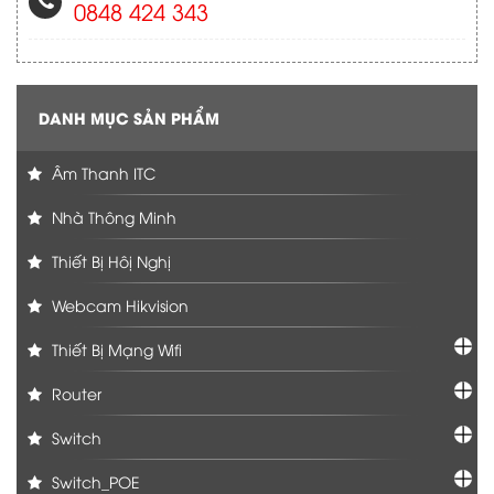
0848 424 343
DANH MỤC SẢN PHẨM
Âm Thanh ITC
Nhà Thông Minh
Thiết Bị Hôị Nghị
Webcam Hikvision
Thiết Bị Mạng Wifi
Router
Switch
Switch_POE