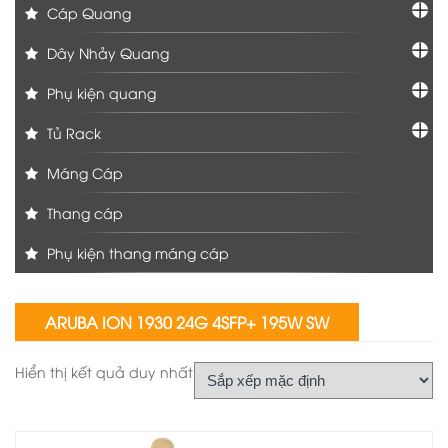
Cáp Quang
Dây Nhảy Quang
Phụ kiện quang
Tủ Rack
Máng Cáp
Thang cáp
Phụ kiện thang máng cáp
ARUBA ION 1930 24G 4SFP+ 195W SW
Hiển thị kết quả duy nhất