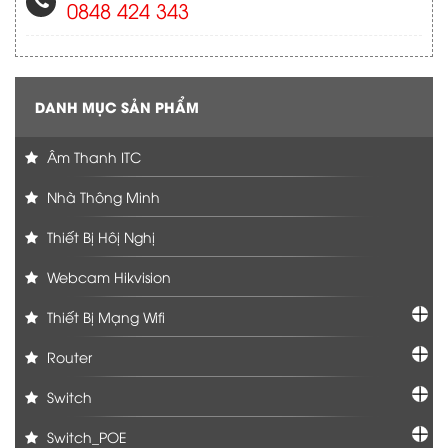
0848 424 343
DANH MỤC SẢN PHẨM
Âm Thanh ITC
Nhà Thông Minh
Thiết Bị Hôị Nghị
Webcam Hikvision
Thiết Bị Mạng Wifi
Router
Switch
Switch_POE