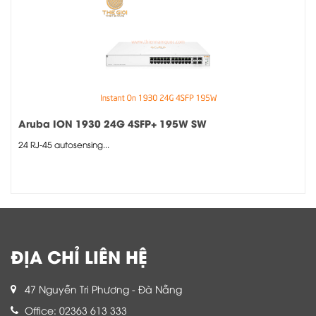
Aruba ION 1930 24G 4SFP+ 195W SW
24 RJ-45 autosensing...
ĐỊA CHỈ LIÊN HỆ
47 Nguyễn Tri Phương - Đà Nẵng
Office: 02363 613 333