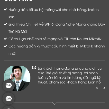
Hướng dẫn tối ưu hệ thống wifi cho nhà hàng, khách
sạn
Giới Thiệu Chi Tiết Về WiFi 6: Công Nghệ Mạng Không Dây
Thế Hệ Mới
Cách Hạn chế chia sẻ mạng với TTL trên Router Mikrotik
Các hướng dẫn kỹ thuật cấu hình thiết bị MikroTik nhanh
nhất
Là khách hàng đang sử dụng dịch vụ
của Thế giới thiết bị mạng, tôi hoàn
toàn yên tâm và tin tưởng đội ngũ kỹ
thuật, chăm sóc khách hàng luôn hỗ
trợ khách hàng nhiệt tình