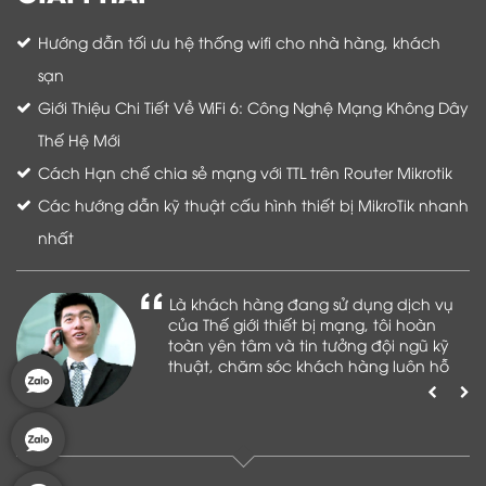
Hướng dẫn tối ưu hệ thống wifi cho nhà hàng, khách
sạn
Giới Thiệu Chi Tiết Về WiFi 6: Công Nghệ Mạng Không Dây
Thế Hệ Mới
Cách Hạn chế chia sẻ mạng với TTL trên Router Mikrotik
Các hướng dẫn kỹ thuật cấu hình thiết bị MikroTik nhanh
nhất
Là khách hàng đang sử dụng dịch vụ
của Thế giới thiết bị mạng, tôi hoàn
toàn yên tâm và tin tưởng đội ngũ kỹ
thuật, chăm sóc khách hàng luôn hỗ
trợ khách hàng nhiệt tình