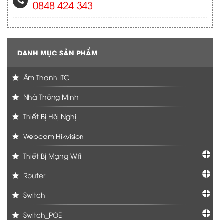
0848 424 343
DANH MỤC SẢN PHẨM
Âm Thanh ITC
Nhà Thông Minh
Thiết Bị Hôị Nghị
Webcam Hikvision
Thiết Bị Mạng Wifi
Router
Switch
Switch_POE