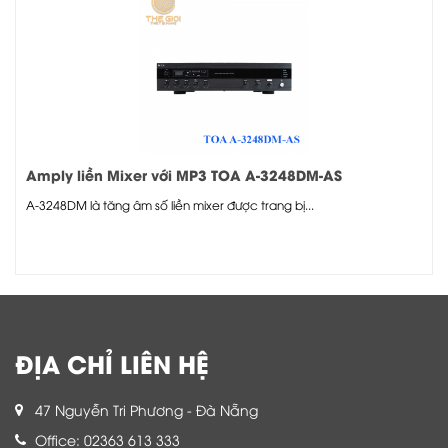
Amply liền Mixer với MP3 TOA A-3248DM-AS
A-3248DM là tăng âm số liền mixer được trang bị...
ĐỊA CHỈ LIÊN HỆ
47 Nguyễn Tri Phương - Đà Nẵng
Office: 02363 613 333