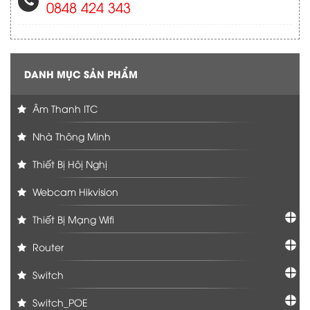
0848 424 343
DANH MỤC SẢN PHẨM
Âm Thanh ITC
Nhà Thông Minh
Thiết Bị Hôị Nghị
Webcam Hikvision
Thiết Bị Mạng Wifi
Router
Switch
Switch_POE