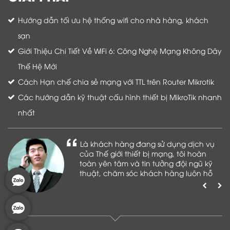
Hướng dẫn tối ưu hệ thống wifi cho nhà hàng, khách
sạn
Giới Thiệu Chi Tiết Về WiFi 6: Công Nghệ Mạng Không Dây
Thế Hệ Mới
Cách Hạn chế chia sẻ mạng với TTL trên Router Mikrotik
Các hướng dẫn kỹ thuật cấu hình thiết bị MikroTik nhanh
nhất
Là khách hàng đang sử dụng dịch vụ
của Thế giới thiết bị mạng, tôi hoàn
toàn yên tâm và tin tưởng đội ngũ kỹ
thuật, chăm sóc khách hàng luôn hỗ
trợ khách hàng nhiệt tình