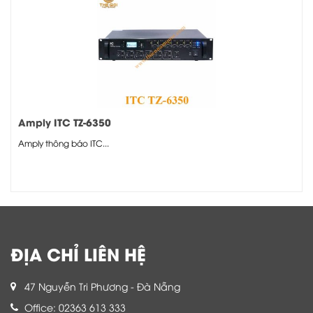
Amply ITC TZ-6350
Amply thông báo ITC...
ĐỊA CHỈ LIÊN HỆ
47 Nguyễn Tri Phương - Đà Nẵng
Office: 02363 613 333