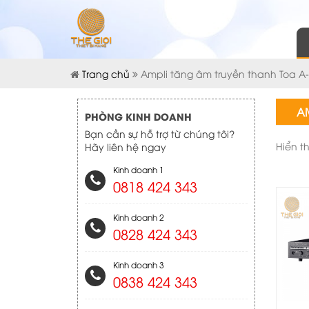
Trang chủ
Ampli tăng âm truyền thanh Toa A
AM
PHÒNG KINH DOANH
Bạn cần sự hỗ trợ từ chúng tôi?
Hiển t
Hãy liên hệ ngay
Kinh doanh 1
0818 424 343
Kinh doanh 2
0828 424 343
Kinh doanh 3
0838 424 343