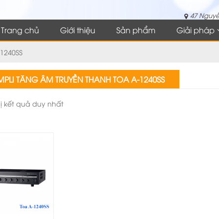
47 Nguyễ
Trang chủ
Giới thiệu
Sản phẩm
Giải pháp
-1240SS
PLI TĂNG ÂM TRUYỀN THANH TOA A-1240SS
hị kết quả duy nhất