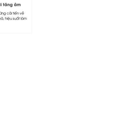
i tăng âm
n thanh Toa
ững cải tiến về
40SS
, hiệu suất làm
amply TOA...