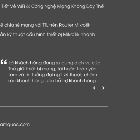
hi Tiết Về WiFi 6: Công Nghệ Mạng Không Dây Thế
chia sẻ mạng với TTL trên Router Mikrotik
n kỹ thuật cấu hình thiết bị MikroTik nhanh
Là khách hàng đang sử dụng dịch vụ của
Thế giới thiết bị mạng, tôi hoàn toàn yên
tâm và tin tưởng đội ngũ kỹ thuật, chăm
sóc khách hàng luôn hỗ trợ khách hàng
nhiệt tình
namquoc.com