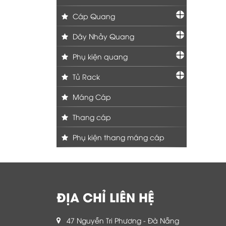
Cáp Quang
Dây Nhảy Quang
Phụ kiện quang
Tủ Rack
Máng Cáp
Thang cáp
Phụ kiện thang máng cáp
ĐỊA CHỈ LIÊN HỆ
47 Nguyễn Tri Phương - Đà Nẵng