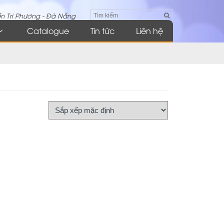
n Tri Phương - Đà Nẵng
Catalogue
Tin tức
Liên hệ