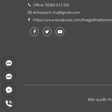
Office: 02363 613 333
kinhdoanh.tnq@gmail.com
https://www.facebook.com/thegioithietbima
Là khách hàng đang sử dụng dịch vụ của
Thế giới thiết bị mạng, tôi hoàn toàn yên
tâm và tin tưởng đội ngũ kỹ thuật, chăm
sóc khách hàng luôn hỗ trợ khách hàng
nhiệt tình
Bản quyền thu