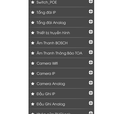
Switch_POE
Tổng đài IP
Tổng đài Analog
Thiết bị truyền hình
Âm Thanh BOSCH
Âm Thanh Thông Báo TOA
Camera Wifi
Camera IP
Camera Analog
Đầu Ghi IP
Đầu Ghi Analog
Khóa cửa PHGLock