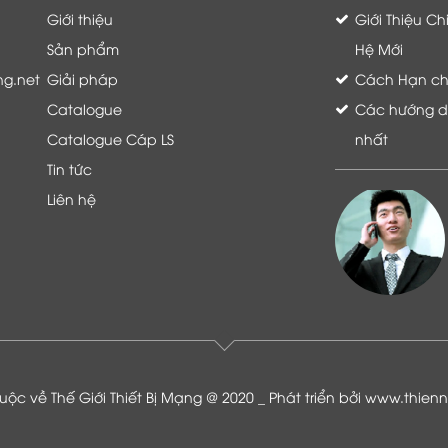
Giới thiệu
Giới Thiệu C
Sản phẩm
Hệ Mới
ng.net
Giải pháp
Cách Hạn chế 
Catalogue
Các hướng dẫ
Catalogue Cáp LS
nhất
Tin tức
Liên hệ
Là khách hàng đang sử dụng dịch vụ của
Thế giới thiết bị mạng, tôi hoàn toàn yên
tâm và tin tưởng đội ngũ kỹ thuật, chăm
sóc khách hàng luôn hỗ trợ khách hàng
nhiệt tình
ộc về Thế Giới Thiết Bị Mạng @ 2020 _ Phát triển bởi
www.thien