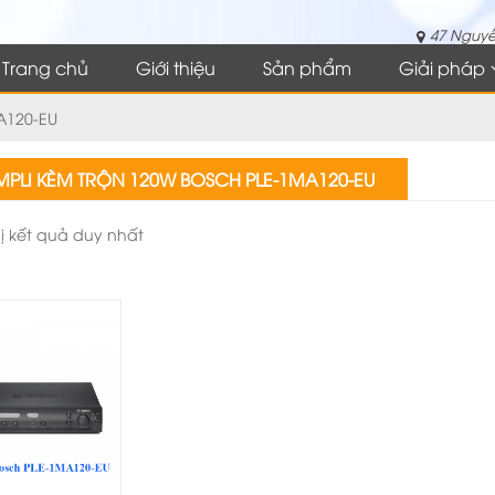
47 Nguyễ
Trang chủ
Giới thiệu
Sản phẩm
Giải pháp
A120-EU
PLI KÈM TRỘN 120W BOSCH PLE-1MA120-EU
hị kết quả duy nhất