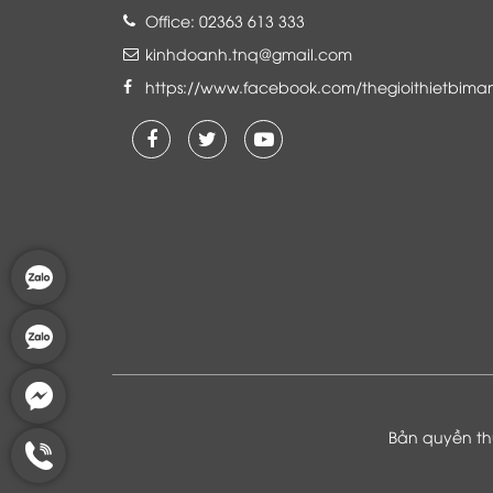
Office: 02363 613 333
kinhdoanh.tnq@gmail.com
https://www.facebook.com/thegioithietbima
Là khách hàng đang sử dụng dịch vụ của
Thế giới thiết bị mạng, tôi hoàn toàn yên
tâm và tin tưởng đội ngũ kỹ thuật, chăm
sóc khách hàng luôn hỗ trợ khách hàng
nhiệt tình
Bản quyền thu