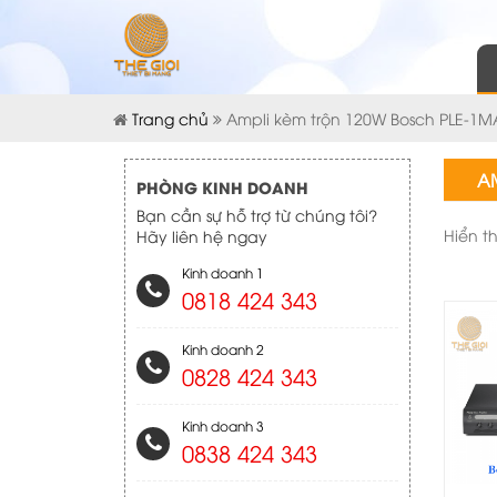
Trang chủ
Ampli kèm trộn 120W Bosch PLE-1M
AM
PHÒNG KINH DOANH
Bạn cần sự hỗ trợ từ chúng tôi?
Hiển t
Hãy liên hệ ngay
Kinh doanh 1
0818 424 343
Kinh doanh 2
0828 424 343
Kinh doanh 3
0838 424 343