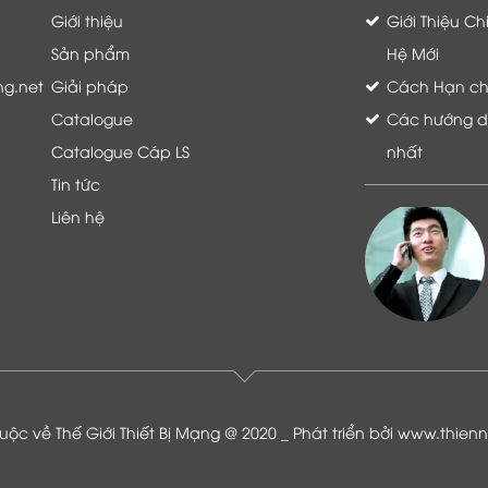
Giới thiệu
Giới Thiệu C
Sản phẩm
Hệ Mới
ng.net
Giải pháp
Cách Hạn chế 
Catalogue
Các hướng dẫ
Catalogue Cáp LS
nhất
Tin tức
Liên hệ
Là khách hàng đang sử dụng dịch vụ của
Thế giới thiết bị mạng, tôi hoàn toàn yên
tâm và tin tưởng đội ngũ kỹ thuật, chăm
sóc khách hàng luôn hỗ trợ khách hàng
nhiệt tình
ộc về Thế Giới Thiết Bị Mạng @ 2020 _ Phát triển bởi
www.thien