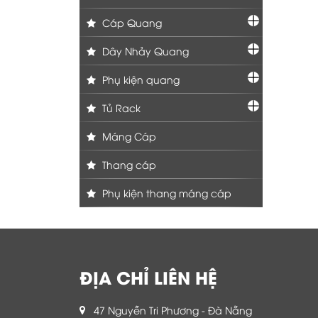
Cáp Quang
Dây Nhảy Quang
Phụ kiện quang
Tủ Rack
Máng Cáp
Thang cáp
Phụ kiện thang máng cáp
ĐỊA CHỈ LIÊN HỆ
47 Nguyễn Tri Phương - Đà Nẵng