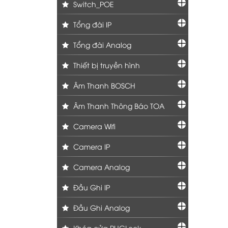
Switch_POE
Tổng đài IP
Tổng đài Analog
Thiết bị truyền hình
Âm Thanh BOSCH
Âm Thanh Thông Báo TOA
Camera Wifi
Camera IP
Camera Analog
Đầu Ghi IP
Đầu Ghi Analog
Khóa cửa PHGLock