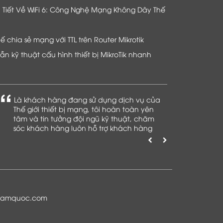
hi Tiết Về WiFi 6: Công Nghệ Mạng Không Dây Thế
chia sẻ mạng với TTL trên Router Mikrotik
n kỹ thuật cấu hình thiết bị MikroTik nhanh
Là khách hàng đang sử dụng dịch vụ của
Thế giới thiết bị mạng, tôi hoàn toàn yên
tâm và tin tưởng đội ngũ kỹ thuật, chăm
sóc khách hàng luôn hỗ trợ khách hàng
nhiệt tình
namquoc.com