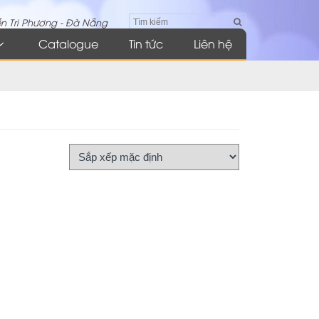
n Tri Phương - Đà Nẵng
Catalogue
Tin tức
Liên hệ