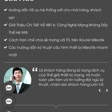
Hướng dẫn tối ưu hệ thống wifi cho nhà hàng, khách
sạn
Giới Thiệu Chi Tiết Về WiFi 6: Công Nghệ Mạng Không Dây
Thế Hệ Mới
Cách Hạn chế chia sẻ mạng với TTL trên Router Mikrotik
Các hướng dẫn kỹ thuật cấu hình thiết bị MikroTik nhanh
nhất
Là khách hàng đang sử dụng dịch vụ
của Thế giới thiết bị mạng, tôi hoàn
toàn yên tâm và tin tưởng đội ngũ kỹ
thuật, chăm sóc khách hàng luôn hỗ
trợ khách hàng nhiệt tình