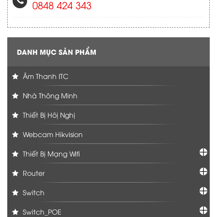
0848 424 343
DANH MỤC SẢN PHẨM
Âm Thanh ITC
Nhà Thông Minh
Thiết Bị Hôị Nghị
Webcam Hikvision
Thiết Bị Mạng Wifi
Router
Switch
Switch_POE