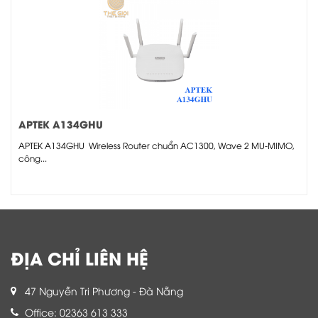
APTEK A134GHU
APTEK A134GHU Wireless Router chuẩn AC1300, Wave 2 MU-MIMO,
công...
ĐỊA CHỈ LIÊN HỆ
47 Nguyễn Tri Phương - Đà Nẵng
Office: 02363 613 333