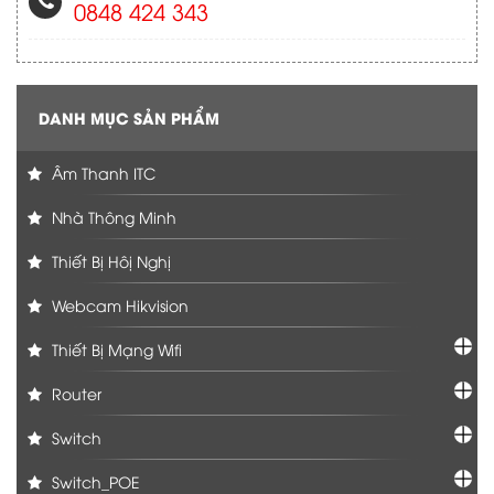
0848 424 343
DANH MỤC SẢN PHẨM
Âm Thanh ITC
Nhà Thông Minh
Thiết Bị Hôị Nghị
Webcam Hikvision
Thiết Bị Mạng Wifi
Router
Switch
Switch_POE