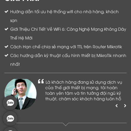
Hướng dẫn tối ưu hệ thống wifi cho nhà hàng, khách
sạn
Giới Thiệu Chi Tiết Về WiFi 6: Công Nghệ Mạng Không Dây
Thế Hệ Mới
Cách Hạn chế chia sẻ mạng với TTL trên Router Mikrotik
Các hướng dẫn kỹ thuật cấu hình thiết bị MikroTik nhanh
nhất
Là khách hàng đang sử dụng dịch vụ
của Thế giới thiết bị mạng, tôi hoàn
toàn yên tâm và tin tưởng đội ngũ kỹ
thuật, chăm sóc khách hàng luôn hỗ
trợ khách hàng nhiệt tình