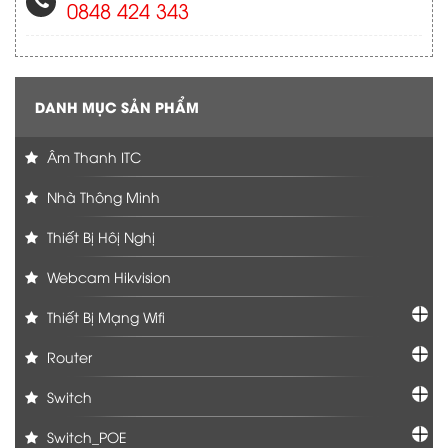
0848 424 343
DANH MỤC SẢN PHẨM
Âm Thanh ITC
Nhà Thông Minh
Thiết Bị Hôị Nghị
Webcam Hikvision
Thiết Bị Mạng Wifi
Router
Switch
Switch_POE