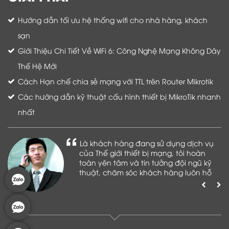
Hướng dẫn tối ưu hệ thống wifi cho nhà hàng, khách
sạn
Giới Thiệu Chi Tiết Về WiFi 6: Công Nghệ Mạng Không Dây
Thế Hệ Mới
Cách Hạn chế chia sẻ mạng với TTL trên Router Mikrotik
Các hướng dẫn kỹ thuật cấu hình thiết bị MikroTik nhanh
nhất
Là khách hàng đang sử dụng dịch vụ
của Thế giới thiết bị mạng, tôi hoàn
toàn yên tâm và tin tưởng đội ngũ kỹ
thuật, chăm sóc khách hàng luôn hỗ
trợ khách hàng nhiệt tình