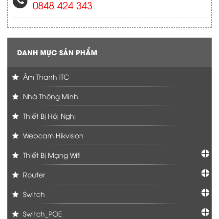
0848 424 343
DANH MỤC SẢN PHẨM
Âm Thanh ITC
Nhà Thông Minh
Thiết Bị Hôị Nghị
Webcam Hikvision
Thiết Bị Mạng Wifi
Router
Switch
Switch_POE