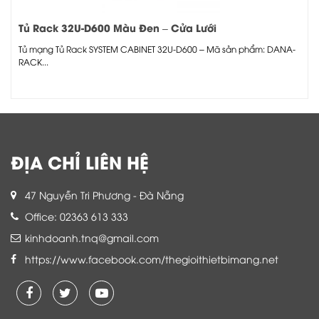
Tủ Rack 32U-D600 Màu Đen – Cửa Lưới
Tủ mạng Tủ Rack SYSTEM CABINET 32U-D600 – Mã sản phẩm: DANA-
RACK...
ĐỊA CHỈ LIÊN HỆ
47 Nguyễn Tri Phương - Đà Nẵng
Office: 02363 613 333
kinhdoanh.tnq@gmail.com
https://www.facebook.com/thegioithietbimang.net