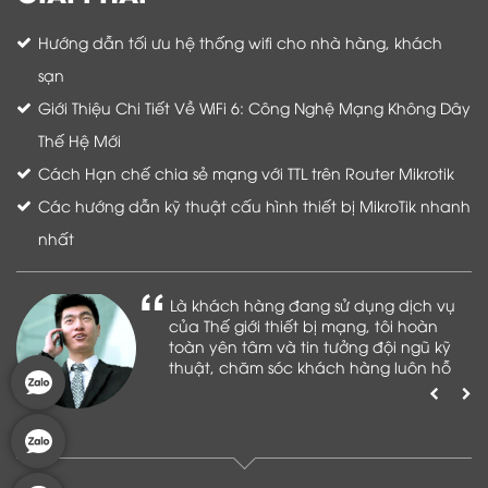
Hướng dẫn tối ưu hệ thống wifi cho nhà hàng, khách
sạn
Giới Thiệu Chi Tiết Về WiFi 6: Công Nghệ Mạng Không Dây
Thế Hệ Mới
Cách Hạn chế chia sẻ mạng với TTL trên Router Mikrotik
Các hướng dẫn kỹ thuật cấu hình thiết bị MikroTik nhanh
nhất
Là khách hàng đang sử dụng dịch vụ
của Thế giới thiết bị mạng, tôi hoàn
toàn yên tâm và tin tưởng đội ngũ kỹ
thuật, chăm sóc khách hàng luôn hỗ
trợ khách hàng nhiệt tình