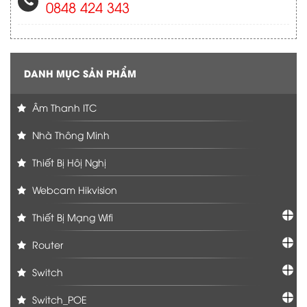
0848 424 343
DANH MỤC SẢN PHẨM
Âm Thanh ITC
Nhà Thông Minh
Thiết Bị Hôị Nghị
Webcam Hikvision
Thiết Bị Mạng Wifi
Router
Switch
Switch_POE