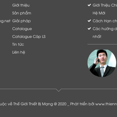
Giới thiệu
Giới Thiệu C
Sản phẩm
Hệ Mới
ng.net
Giải pháp
Cách Hạn chế 
Catalogue
Các hướng dẫ
Catalogue Cáp LS
nhất
Tin tức
Liên hệ
Là khách hàng đang sử dụng dịch vụ của
Thế giới thiết bị mạng, tôi hoàn toàn yên
tâm và tin tưởng đội ngũ kỹ thuật, chăm
sóc khách hàng luôn hỗ trợ khách hàng
nhiệt tình
ộc về Thế Giới Thiết Bị Mạng @ 2020 _ Phát triển bởi
www.thien