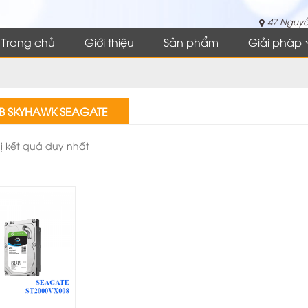
47 Nguyễ
Trang chủ
Giới thiệu
Sản phẩm
Giải pháp
B SKYHAWK SEAGATE
hị kết quả duy nhất