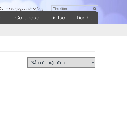
n Tri Phương - Đà Nẵng
Catalogue
Tin tức
Liên hệ