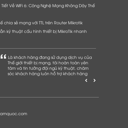
hi Tiết Về WiFi 6: Công Nghệ Mạng Không Dây Thế
chia sẻ mạng với TTL trên Router Mikrotik
n kỹ thuật cấu hình thiết bị MikroTik nhanh
Là khách hàng đang sử dụng dịch vụ của
Thế giới thiết bị mạng, tôi hoàn toàn yên
tâm và tin tưởng đội ngũ kỹ thuật, chăm
sóc khách hàng luôn hỗ trợ khách hàng
nhiệt tình
namquoc.com