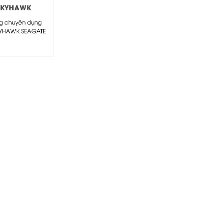
SKYHAWK
ATE
g chuyên dụng
00VX008
KYHAWK SEAGATE
0VX008 -Số vòng
5900rpm. -
 SATA...