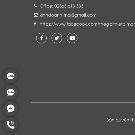
Office: 02363 613 333
kinhdoanh.tnq@gmail.com
https://www.facebook.com/thegioithietbima
Là khách hàng đang sử dụng dịch vụ của
Thế giới thiết bị mạng, tôi hoàn toàn yên
tâm và tin tưởng đội ngũ kỹ thuật, chăm
sóc khách hàng luôn hỗ trợ khách hàng
nhiệt tình
Bản quyền thu