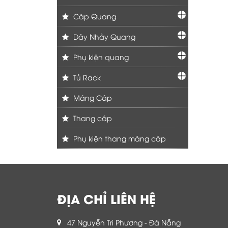
Cáp Quang
Dây Nhảy Quang
Phụ kiện quang
Tủ Rack
Máng Cáp
Thang cáp
Phụ kiện thang máng cáp
ĐỊA CHỈ LIÊN HỆ
47 Nguyễn Tri Phương - Đà Nẵng