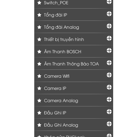
Switch_POE
Tổng đài IP
Tổng đài Analog
Thiết bị truyền hình
Âm Thanh BOSCH
Âm Thanh Thông Báo TOA
Camera Wifi
Camera IP
Camera Analog
Đầu Ghi IP
Đầu Ghi Analog
Khóa cửa PHGLock