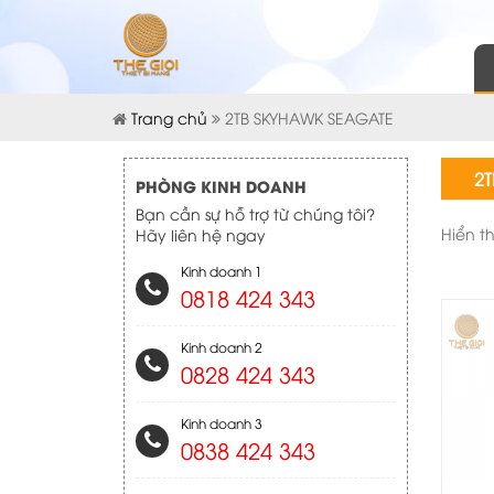
Trang chủ
2TB SKYHAWK SEAGATE
2T
PHÒNG KINH DOANH
Bạn cần sự hỗ trợ từ chúng tôi?
Hiển t
Hãy liên hệ ngay
Kinh doanh 1
0818 424 343
Kinh doanh 2
0828 424 343
Kinh doanh 3
0838 424 343