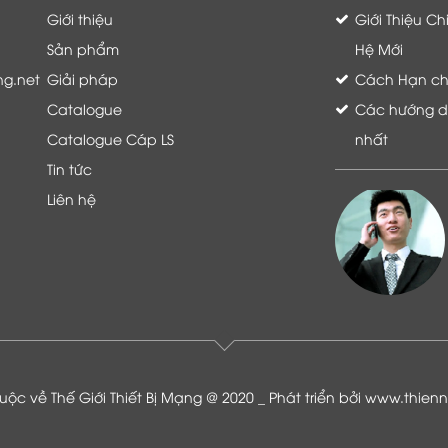
Giới thiệu
Giới Thiệu C
Sản phẩm
Hệ Mới
ng.net
Giải pháp
Cách Hạn chế 
Catalogue
Các hướng dẫ
Catalogue Cáp LS
nhất
Tin tức
Liên hệ
Là khách hàng đang sử dụng dịch vụ của
Thế giới thiết bị mạng, tôi hoàn toàn yên
tâm và tin tưởng đội ngũ kỹ thuật, chăm
sóc khách hàng luôn hỗ trợ khách hàng
nhiệt tình
ộc về Thế Giới Thiết Bị Mạng @ 2020 _ Phát triển bởi
www.thien