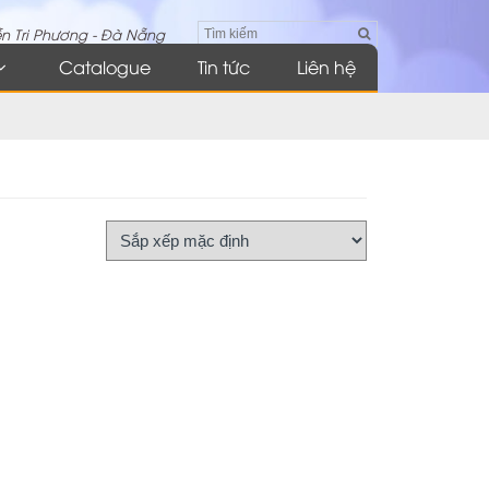
n Tri Phương - Đà Nẵng
Catalogue
Tin tức
Liên hệ