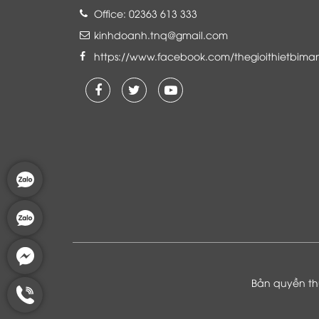
Office: 02363 613 333
kinhdoanh.tnq@gmail.com
https://www.facebook.com/thegioithietbima
Là khách hàng đang sử dụng dịch vụ của
Thế giới thiết bị mạng, tôi hoàn toàn yên
tâm và tin tưởng đội ngũ kỹ thuật, chăm
sóc khách hàng luôn hỗ trợ khách hàng
nhiệt tình
Bản quyền thu