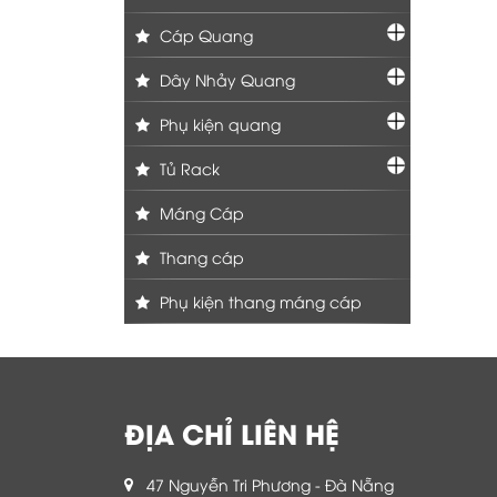
Cáp Quang
Dây Nhảy Quang
Phụ kiện quang
Tủ Rack
Máng Cáp
Thang cáp
Phụ kiện thang máng cáp
ĐỊA CHỈ LIÊN HỆ
47 Nguyễn Tri Phương - Đà Nẵng