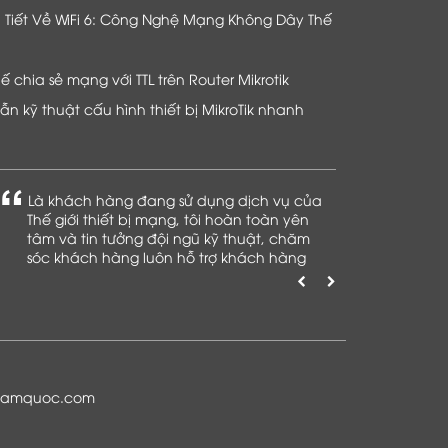
hi Tiết Về WiFi 6: Công Nghệ Mạng Không Dây Thế
chia sẻ mạng với TTL trên Router Mikrotik
n kỹ thuật cấu hình thiết bị MikroTik nhanh
Là khách hàng đang sử dụng dịch vụ của
Thế giới thiết bị mạng, tôi hoàn toàn yên
tâm và tin tưởng đội ngũ kỹ thuật, chăm
sóc khách hàng luôn hỗ trợ khách hàng
nhiệt tình
namquoc.com