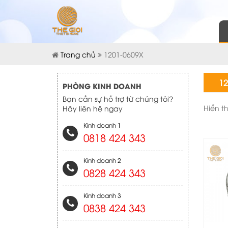
Trang chủ
1201-0609X
12
PHÒNG KINH DOANH
Bạn cần sự hỗ trợ từ chúng tôi?
Hiển t
Hãy liên hệ ngay
Kinh doanh 1
0818 424 343
Kinh doanh 2
0828 424 343
Kinh doanh 3
0838 424 343