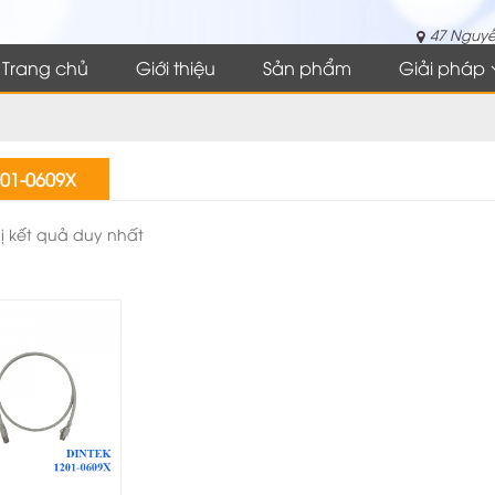
47 Nguyễ
Trang chủ
Giới thiệu
Sản phẩm
Giải pháp
01-0609X
hị kết quả duy nhất