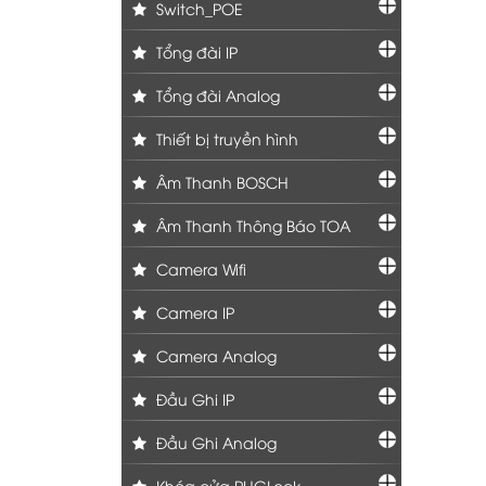
Switch_POE
Tổng đài IP
Tổng đài Analog
Thiết bị truyền hình
Âm Thanh BOSCH
Âm Thanh Thông Báo TOA
Camera Wifi
Camera IP
Camera Analog
Đầu Ghi IP
Đầu Ghi Analog
Khóa cửa PHGLock