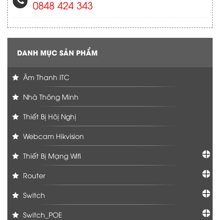
0848 424 343
DANH MỤC SẢN PHẨM
Âm Thanh ITC
Nhà Thông Minh
Thiết Bị Hôị Nghị
Webcam Hikvision
Thiết Bị Mạng Wifi
Router
Switch
Switch_POE