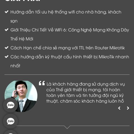
Hướng dẫn tối ưu hệ thống wifi cho nhà hàng, khách
sạn
Giới Thiệu Chi Tiết Về WiFi 6: Công Nghệ Mạng Không Dây
Thế Hệ Mới
Cách Hạn chế chia sẻ mạng với TTL trên Router Mikrotik
Các hướng dẫn kỹ thuật cấu hình thiết bị MikroTik nhanh
nhất
Là khách hàng đang sử dụng dịch vụ
của Thế giới thiết bị mạng, tôi hoàn
toàn yên tâm và tin tưởng đội ngũ kỹ
thuật, chăm sóc khách hàng luôn hỗ
trợ khách hàng nhiệt tình