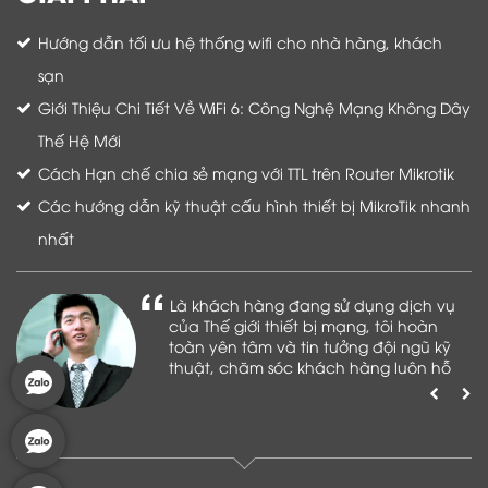
Hướng dẫn tối ưu hệ thống wifi cho nhà hàng, khách
sạn
Giới Thiệu Chi Tiết Về WiFi 6: Công Nghệ Mạng Không Dây
Thế Hệ Mới
Cách Hạn chế chia sẻ mạng với TTL trên Router Mikrotik
Các hướng dẫn kỹ thuật cấu hình thiết bị MikroTik nhanh
nhất
Là khách hàng đang sử dụng dịch vụ
của Thế giới thiết bị mạng, tôi hoàn
toàn yên tâm và tin tưởng đội ngũ kỹ
thuật, chăm sóc khách hàng luôn hỗ
trợ khách hàng nhiệt tình