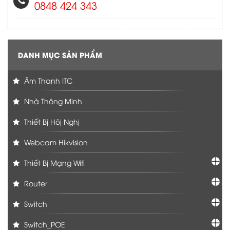
0848 424 343
DANH MỤC SẢN PHẨM
Âm Thanh ITC
Nhà Thông Minh
Thiết Bị Hôị Nghị
Webcam Hikvision
Thiết Bị Mạng Wifi
Router
Switch
Switch_POE