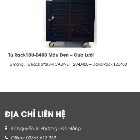
Tủ Rack10U-D400 Màu Đen – Cửa Lưới
Tủ mạng , Tủ Rack SYSTEM CABINET 12U-D400 – Dana Rack 12U400
ĐỊA CHỈ LIÊN HỆ
47 Nguyễn Tri Phương - Đà Nẵng
Office: 02363 613 333