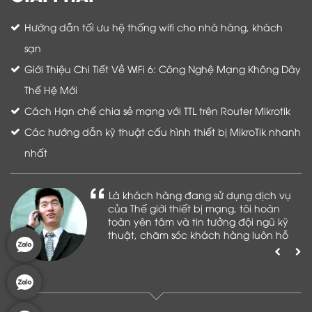
Hướng dẫn tối ưu hệ thống wifi cho nhà hàng, khách
sạn
Giới Thiệu Chi Tiết Về WiFi 6: Công Nghệ Mạng Không Dây
Thế Hệ Mới
Cách Hạn chế chia sẻ mạng với TTL trên Router Mikrotik
Các hướng dẫn kỹ thuật cấu hình thiết bị MikroTik nhanh
nhất
Là khách hàng đang sử dụng dịch vụ
của Thế giới thiết bị mạng, tôi hoàn
toàn yên tâm và tin tưởng đội ngũ kỹ
thuật, chăm sóc khách hàng luôn hỗ
trợ khách hàng nhiệt tình