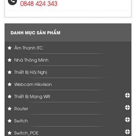
0848 424 343
DANH MỤC SẢN PHẨM
Âm Thanh ITC
Nhà Thông Minh
Thiết Bị Hôị Nghị
Webcam Hikvision
Thiết Bị Mạng Wifi
Router
Switch
Switch_POE