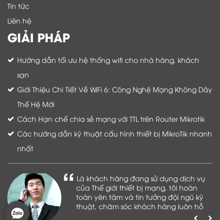
Tin tức
Liên hệ
GIẢI PHÁP
Hướng dẫn tối ưu hệ thống wifi cho nhà hàng, khách
sạn
Giới Thiệu Chi Tiết Về WiFi 6: Công Nghệ Mạng Không Dây
Thế Hệ Mới
Cách Hạn chế chia sẻ mạng với TTL trên Router Mikrotik
Các hướng dẫn kỹ thuật cấu hình thiết bị MikroTik nhanh
nhất
Là khách hàng đang sử dụng dịch vụ
của Thế giới thiết bị mạng, tôi hoàn
toàn yên tâm và tin tưởng đội ngũ kỹ
thuật, chăm sóc khách hàng luôn hỗ
trợ khách hàng nhiệt tình