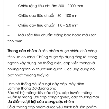
– Chiều rộng tiêu chuẩn: 200 – 1000 mm
– Chiều cao tiêu chuẩn: 80 – 100 mm
– Chiều dày tiêu chuẩn: 1.0 – 2.0 mm
– Màu sắc tiêu chuẩn: trắng bạc hoặc màu sơn
tĩnh điện
Thang cáp nhôm
là sản phẩm được nhiều chủ công
trình ưa chuộng. Chúng được áp dụng rộng rãi trong
ngành xây dựng, hệ thống điện, cáp viễn thông và
những ngành kỹ thuật liên quan. Các ứng dụng nổi
bật nhất thường thấy là:
Làm hệ thống đỡ, lắp đặt dây cáp, dây điện
Làm hệ thống đỡ đường ống
Bảo vệ hệ thống dây cáp điện, cáp truyền thông
Quản lý mạng lưới cáp công nghiệp, cáp thương mại.
Ưu điểm vượt trội của
thang cáp
nhôm
Sở dĩ thang cáp nhôm được yêu thích bởi sản phẩm