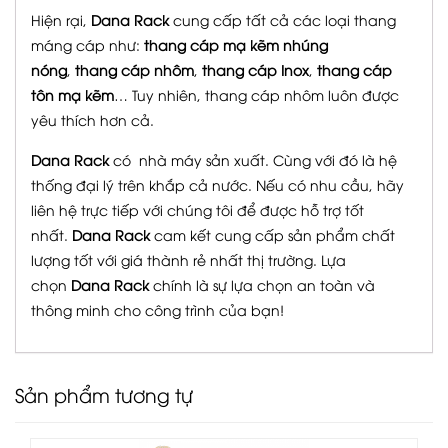
Hiện rại,
Dana Rack
cung cấp tất cả các loại thang
máng cáp như:
thang cáp mạ kẽm nhúng
nóng
,
thang cáp nhôm
,
thang cáp Inox
,
thang cáp
tôn mạ kẽm
… Tuy nhiên, thang cáp nhôm luôn được
yêu thích hơn cả.
Dana Rack
có nhà máy sản xuất. Cùng với đó là hệ
thống đại lý trên khắp cả nước. Nếu có nhu cầu, hãy
liên hệ trực tiếp với chúng tôi để được hỗ trợ tốt
nhất.
Dana Rack
cam kết cung cấp sản phẩm chất
lượng tốt với giá thành rẻ nhất thị trường. Lựa
chọn
Dana Rack
chính là sự lựa chọn an toàn và
thông minh cho công trình của bạn!
Sản phẩm tương tự