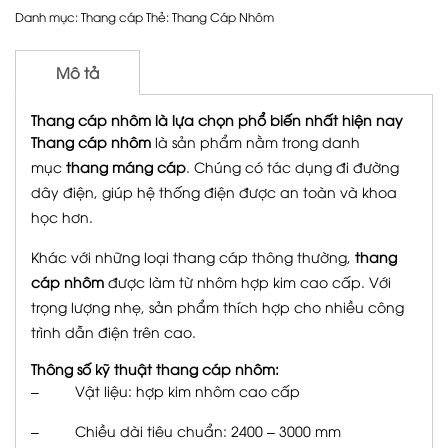
Danh mục:
Thang cáp
Thẻ:
Thang Cáp Nhôm
Mô tả
Thang cáp nhôm là lựa chọn phổ biến nhất hiện nay
Thang cáp nhôm
là sản phẩm nằm trong danh
mục
thang máng cáp
. Chúng có tác dụng đi đường
dây điện, giúp hệ thống điện được an toàn và khoa
học hơn.
Khác với những loại thang cáp thông thường,
thang
cáp nhôm
được làm từ nhôm hợp kim cao cấp. Với
trọng lượng nhẹ, sản phẩm thích hợp cho nhiều công
trình dẫn điện trên cao.
Thông số kỹ thuật thang cáp nhôm:
– Vật liệu: hợp kim nhôm cao cấp
– Chiều dài tiêu chuẩn: 2400 – 3000 mm