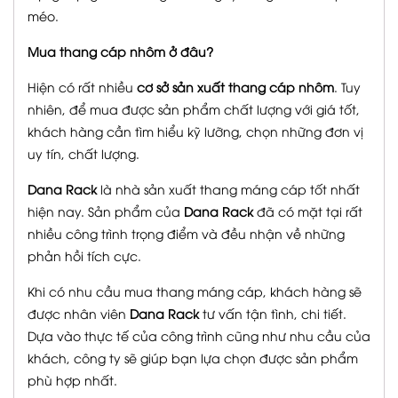
méo.
Mua thang cáp nhôm ở đâu?
Hiện có rất nhiều
cơ sở sản xuất thang cáp nhôm
. Tuy
nhiên, để mua được sản phẩm chất lượng với giá tốt,
khách hàng cần tìm hiểu kỹ lưỡng, chọn những đơn vị
uy tín, chất lượng.
Dana Rack
là nhà sản xuất thang máng cáp tốt nhất
hiện nay. Sản phẩm của
Dana Rack
đã có mặt tại rất
nhiều công trình trọng điểm và đều nhận về những
phản hồi tích cực.
Khi có nhu cầu mua thang máng cáp, khách hàng sẽ
được nhân viên
Dana Rack
tư vấn tận tình, chi tiết.
Dựa vào thực tế của công trình cũng như nhu cầu của
khách, công ty sẽ giúp bạn lựa chọn được sản phẩm
phù hợp nhất.