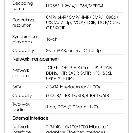
Decoding
H.265/ H.264+/H.264/MPEG4
format
8MP/ 6MP/ 5MP/ 4MP/ 3MP/ 1080p/
Recording
UXGA/ 720p/ VGA/ 4CIF/ DCIF/ 2CIF/
resolution
CIF/ QCIF
Synchronous
16-ch
playback
Capability
2-ch @ 4K, or 8-ch @ 1080p
Network management
TCP/IP, DHCP, HIK Cloud P2P, DNS,
Network
DDNS, NTP, SADP, SMTP, NFS, iSCSI,
protocols
UPnP™, HTTPS
SATA
4 SATA interfaces for 4HDDs
Capacity
500GB/1TB/2TB/3TB/4TB/5TB/6TB
Two-way
1-ch, RCA (2.0 Vp-p, 1kΩ)
audio
External interface
Network
2 RJ-45, 10/100/1000 Mbps self-
interface
adaptive Ethernet interfaces