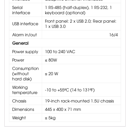
Serial
1 RS-485 (half-duplex), 1 RS-232, 1
interface
keyboard (optional)
Front panel: 2 x USB 2.0; Rear panel:
USB interface
1 x USB 3.0
Alarm in/out
16/4
General
Power supply
100 to 240 VAC
Power
≤ 80W
Consumption
(without
≤ 20 W
hard disk)
Working
-10 to +55ºC (14 to 131ºF)
temperature
Chassis
19-inch rack-mounted 1.5U chassis
Dimensions
445 x 400 x 71 mm
Weight
≤ 5kg