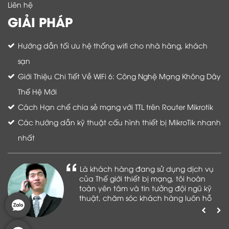
Liên hệ
GIẢI PHÁP
Hướng dẫn tối ưu hệ thống wifi cho nhà hàng, khách
sạn
Giới Thiệu Chi Tiết Về WiFi 6: Công Nghệ Mạng Không Dây
Thế Hệ Mới
Cách Hạn chế chia sẻ mạng với TTL trên Router Mikrotik
Các hướng dẫn kỹ thuật cấu hình thiết bị MikroTik nhanh
nhất
Là khách hàng đang sử dụng dịch vụ
của Thế giới thiết bị mạng, tôi hoàn
toàn yên tâm và tin tưởng đội ngũ kỹ
thuật, chăm sóc khách hàng luôn hỗ
trợ khách hàng nhiệt tình