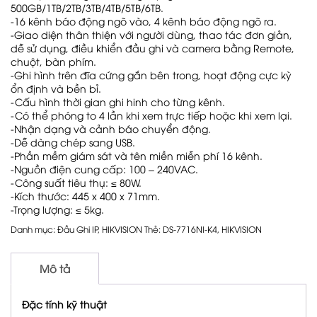
500GB/1TB/2TB/3TB/4TB/5TB/6TB.
-16 kênh báo động ngõ vào, 4 kênh báo động ngõ ra.
-Giao diện thân thiện với người dùng, thao tác đơn giản,
dễ sử dụng, điều khiển đầu ghi và camera bằng Remote,
chuột, bàn phím.
-Ghi hình trên đĩa cứng gắn bên trong, hoạt động cực kỳ
ổn định và bền bỉ.
-Cấu hình thời gian ghi hinh cho từng kênh.
-Có thể phóng to 4 lần khi xem trực tiếp hoặc khi xem lại.
-Nhận dạng và cảnh báo chuyển động.
-Dễ dàng chép sang USB.
-Phần mềm giám sát và tên miền miễn phí 16 kênh.
-Nguồn điện cung cấp: 100 – 240VAC.
-Công suất tiêu thụ: ≤ 80W.
-Kích thước: 445 x 400 x 71mm.
-Trọng lượng: ≤ 5kg.
Danh mục:
Đầu Ghi IP
,
HIKVISION
Thẻ:
DS-7716NI-K4
,
HIKVISION
Mô tả
Đặc tính kỹ thuật