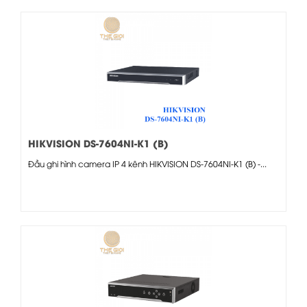
HIKVISION DS-7604NI-K1 (B)
Đầu ghi hình camera IP 4 kênh HIKVISION DS-7604NI-K1 (B) -...