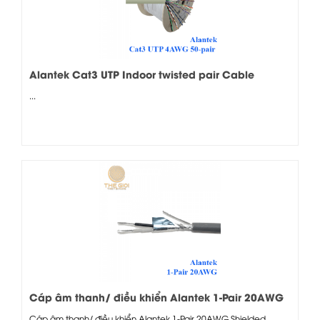
Alantek Cat3 UTP Indoor twisted pair Cable
24AWG, 50-pair (301-100503-05GY)
...
Cáp âm thanh/ điều khiển Alantek 1-Pair 20AWG
Shielded Twisted Cable
Cáp âm thanh/ điều khiển Alantek 1-Pair 20AWG Shielded