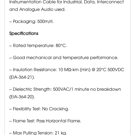
Instrumentation Cable for Industrial, Data, Interconnect
and Analogue Audio used.
– Packaging: 500m/rl.
Specifications
– Rated temperature: 80°C.
– Good mechanical and temperature performance.
– Insulation Resistance: 10 MΩ-km (min) @ 20°C 500VDC
(EIA-364-21).
– Dielectric Strength: 500VAC/1 minute no breakdown
(EIA-364-20).
– Flexibility Test: No Cracking.
– Flame Test: Pass Horizontal Flame.
– Max Pulling Tension: 21 kg.