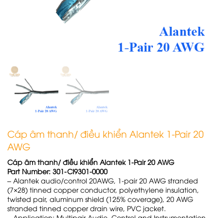
Cáp âm thanh/ điều khiển Alantek 1-Pair 20
AWG
Cáp âm thanh/ điều khiển Alantek 1-Pair 20 AWG
Part Number: 301-CI9301-0000
– Alantek audio/control 20AWG, 1-pair 20 AWG stranded
(7×28) tinned copper conductor, polyethylene insulation,
twisted pair, aluminum shield (125% coverage), 20 AWG
stranded tinned copper drain wire, PVC jacket.
– Application: Multipair Audio, Control and Instrumentation