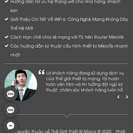
Hướng dẫn tối ưu hệ thống wifi cho nhà hàng, khách
sạn
Giới Thiệu Chi Tiết Về WiFi 6: Công Nghệ Mạng Không Dây
Thế Hệ Mới
Cách Hạn chế chia sẻ mạng với TTL trên Router Mikrotik
Các hướng dẫn kỹ thuật cấu hình thiết bị MikroTik nhanh
nhất
Là khách hàng đang sử dụng dịch vụ
của Thế giới thiết bị mạng, tôi hoàn
toàn yên tâm và tin tưởng đội ngũ kỹ
thuật, chăm sóc khách hàng luôn hỗ
trợ khách hàng nhiệt tình
Bản quyền thuộc về Thế Giới Thiết Bị Mạng @ 2020 _ Phát