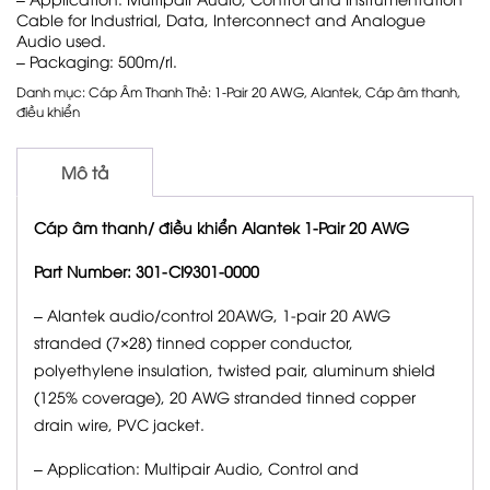
Cable for Industrial, Data, Interconnect and Analogue
Audio used.
– Packaging: 500m/rl.
Danh mục:
Cáp Âm Thanh
Thẻ:
1-Pair 20 AWG
,
Alantek
,
Cáp âm thanh
,
điều khiển
Mô tả
Cáp âm thanh/ điều khiển Alantek 1-Pair 20 AWG
Part Number: 301-CI9301-0000
– Alantek audio/control 20AWG, 1-pair 20 AWG
stranded (7×28) tinned copper conductor,
polyethylene insulation, twisted pair, aluminum shield
(125% coverage), 20 AWG stranded tinned copper
drain wire, PVC jacket.
– Application: Multipair Audio, Control and