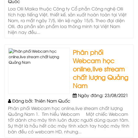
Quốc
Loa Olli Maika thuộc Công ty Cổ phần Công nghệ Olli
tích hợp tiếng Việt, thiết kế, sản xuất hoàn toàn tại Việt
Nam, ra mắt ngày 7/5, lên kệ ngày 15/5. Theo đại diện
Olli, đa phần sản phẩm loa thông minh tại Việt Nam
hiện nay đều...
Phân phối
Webcam học
online,live stream
chất lượng Quảng
Nam
Ngày đăng: 23/08/2021
Đăng bởi: Thiên Nam Quốc
Phân phối Webcam học online,live stream chất lượng
Quảng Nam 1. Tìm hiểu Webcam Một chiếc Webcam
tốt dành cho máy tính luôn được người dùng quan tâm.
Sự thật là hầu hết các máy tính xách tay hoặc máy tính
bàn đều có webcam HD, nhưng...