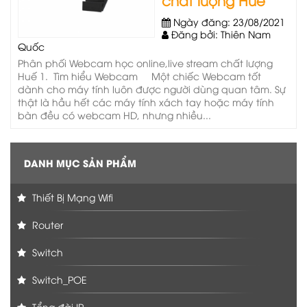
Ngày đăng: 23/08/2021
Đăng bởi: Thiên Nam
Quốc
Phân phối Webcam học online,live stream chất lượng
Huế 1. Tìm hiểu Webcam Một chiếc Webcam tốt
dành cho máy tính luôn được người dùng quan tâm. Sự
thật là hầu hết các máy tính xách tay hoặc máy tính
bàn đều có webcam HD, nhưng nhiều...
DANH MỤC SẢN PHẨM
Thiết Bị Mạng Wifi
Router
Switch
Switch_POE
Tổng đài IP