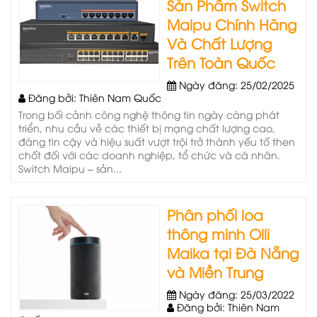
Sản Phẩm Switch
Maipu Chính Hãng
Và Chất Lượng
Trên Toàn Quốc
Ngày đăng: 25/02/2025
Đăng bởi: Thiên Nam Quốc
Trong bối cảnh công nghệ thông tin ngày càng phát
triển, nhu cầu về các thiết bị mạng chất lượng cao,
đáng tin cậy và hiệu suất vượt trội trở thành yếu tố then
chốt đối với các doanh nghiệp, tổ chức và cá nhân.
Switch Maipu – sản...
Phân phối loa
thông minh Olli
Maika tại Đà Nẵng
và Miền Trung
Ngày đăng: 25/03/2022
Đăng bởi: Thiên Nam