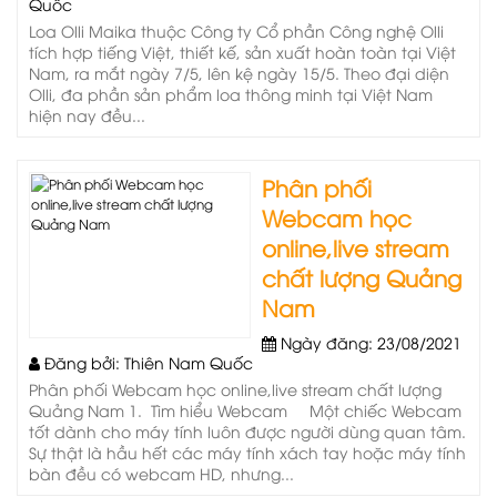
Quốc
Loa Olli Maika thuộc Công ty Cổ phần Công nghệ Olli
tích hợp tiếng Việt, thiết kế, sản xuất hoàn toàn tại Việt
Nam, ra mắt ngày 7/5, lên kệ ngày 15/5. Theo đại diện
Olli, đa phần sản phẩm loa thông minh tại Việt Nam
hiện nay đều...
Phân phối
Webcam học
online,live stream
chất lượng Quảng
Nam
Ngày đăng: 23/08/2021
Đăng bởi: Thiên Nam Quốc
Phân phối Webcam học online,live stream chất lượng
Quảng Nam 1. Tìm hiểu Webcam Một chiếc Webcam
tốt dành cho máy tính luôn được người dùng quan tâm.
Sự thật là hầu hết các máy tính xách tay hoặc máy tính
bàn đều có webcam HD, nhưng...