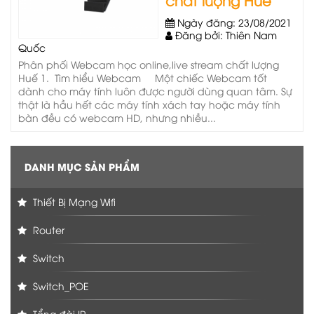
Ngày đăng: 23/08/2021
Đăng bởi: Thiên Nam
Quốc
Phân phối Webcam học online,live stream chất lượng
Huế 1. Tìm hiểu Webcam Một chiếc Webcam tốt
dành cho máy tính luôn được người dùng quan tâm. Sự
thật là hầu hết các máy tính xách tay hoặc máy tính
bàn đều có webcam HD, nhưng nhiều...
DANH MỤC SẢN PHẨM
Thiết Bị Mạng Wifi
Router
Switch
Switch_POE
Tổng đài IP