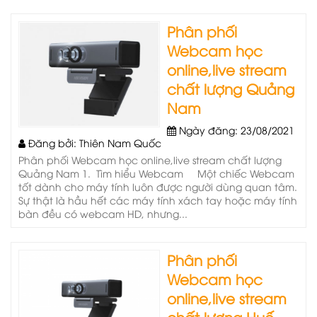
Phân phối
Webcam học
online,live stream
chất lượng Quảng
Nam
Ngày đăng: 23/08/2021
Đăng bởi: Thiên Nam Quốc
Phân phối Webcam học online,live stream chất lượng
Quảng Nam 1. Tìm hiểu Webcam Một chiếc Webcam
tốt dành cho máy tính luôn được người dùng quan tâm.
Sự thật là hầu hết các máy tính xách tay hoặc máy tính
bàn đều có webcam HD, nhưng...
Phân phối
Webcam học
online,live stream
chất lượng Huế