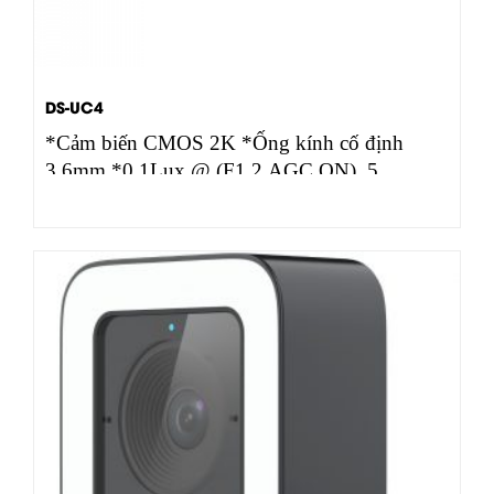
DS-UC4
*Cảm biến CMOS 2K *Ống kính cố định
3.6mm *0.1Lux @ (F1.2,AGC ON), 5
VDC(USB) *Tự động…