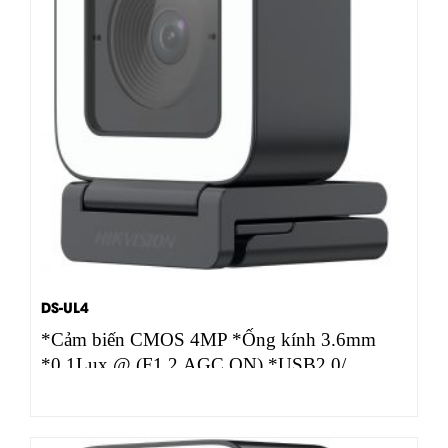
DS-UL4
*Cảm biến CMOS 4MP *Ống kính 3.6mm
*0.1Lux @ (F1.2,AGC ON) *USB2.0/
2560×1440@30/25fps * Tích hợp micro đôi,
…