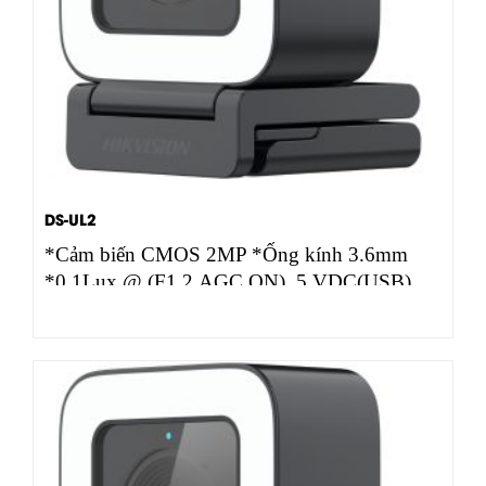
DS-UL2
*Cảm biến CMOS 2MP *Ống kính 3.6mm
*0.1Lux @ (F1.2,AGC ON), 5 VDC(USB)
*USB 2.0 1920*1080@30/25fps *Tích hợp…