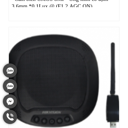
3.6mm *0.1Lux @ (F1.2,AGC ON)
*USB3.0/USB2.0, 3840*2160@30/25fps
*Tích hợp Mic…