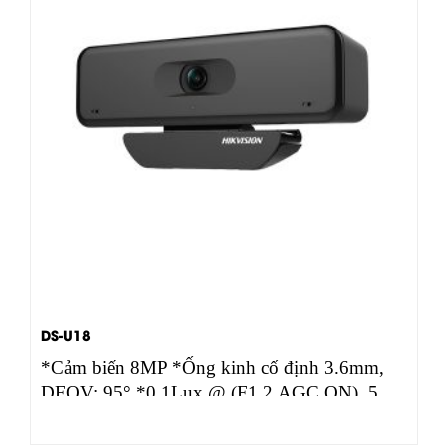
DS-U18
*Cảm biến 8MP *Ống kinh cố định 3.6mm,
DFOV: 95° *0.1Lux @ (F1.2,AGC ON), 5
VDC(USB) *Tích…