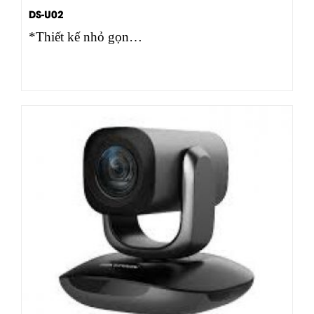
DS-U02
*Thiết kế nhỏ gọn…