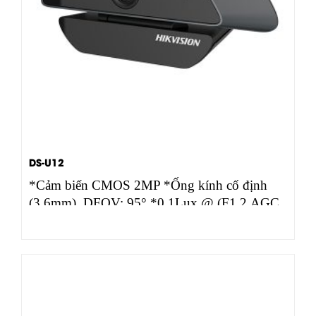
DS-U12
*Cảm biến CMOS 2MP *Ống kính cố định
(3.6mm), DFOV: 95° *0.1Lux @ (F1.2,AGC
ON), 5…