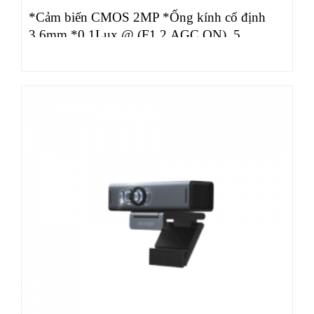
*Cảm biến CMOS 2MP *Ống kính cố định
3.6mm *0.1Lux @ (F1.2,AGC ON), 5
VDC(USB) *Tự động…