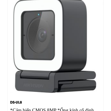
DS-UL8
*Cảm biến CMOS 8MP *Ống kính cố định