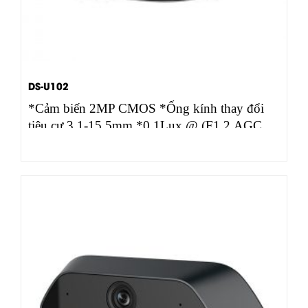
DS-U102
*Cảm biến 2MP CMOS *Ống kính thay đổi
tiêu cự 3.1-15.5mm *0.1Lux @ (F1.2,AGC
ON) *Tự động…