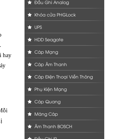
Đầu Ghi Analog
Khóa cửa PHGLock
UPS
o
HDD Seagate
.
Cáp Mạng
i hay
Cáp Âm Thanh
máy
Cáp Điện Thoại Viễn Thông
Phụ Kiện Mạng
Cáp Quang
Mỗi
Máng Cáp
ị
Âm Thanh BOSCH
Đầu Ghi IP