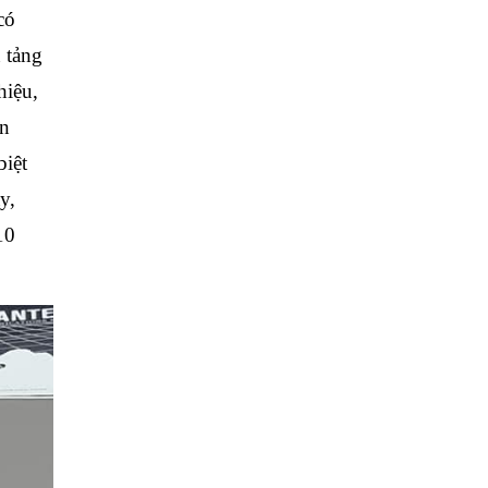
có
n tảng
hiệu,
ên
biệt
y,
10