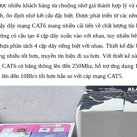
 nhiều khách hàng ưa chuộng nhờ giá thành hợp lý và 
nh, ổn định nhờ kết cấu đặc biệt. Được phát triển từ các nề
 dây mạng CAT6 mang nhiều cải tiến về chất lượng tín 
cũng có cấu tạo 4 cặp dây xoắn vào với nhau, tuy nhiên b
ựa phân tách 4 cặp dây riêng biệt với nhau. Thiết kế đặc 
hiễu tốt hơn, truyền tín hiệu đi xa hơn. Với thiết kế nà
ạng CAT6 có băng thông lên đến 250Mhz, hỗ trợ ứng dụng 
iệu lên đến 10Bb/s tốt hơn hẳn so với cáp mạng CAT5.