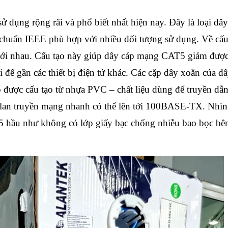
ụng rộng rãi và phổ biết nhất hiện nay. Đây là loại dâ
êu chuẩn IEEE phù hợp với nhiều đối tượng sử dụng. Về cấu
ới nhau. Cấu tạo này giúp dây cáp mạng CAT5 giảm đượ
i để gần các thiết bị điện tử khác. Các cặp dây xoắn của d
ược cấu tạo từ nhựa PVC – chất liệu dùng để truyền dẫn
ộ lan truyền mạng nhanh có thể lên tới 100BASE-TX. Nhìn
5 hầu như không có lớp giấy bạc chống nhiễu bao bọc bê