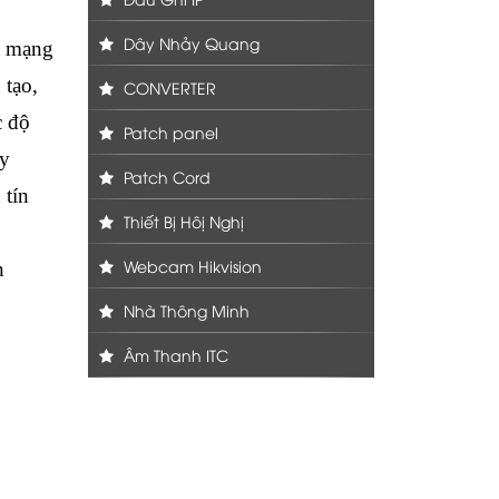
Dây Nhảy Quang
y mạng
 tạo,
CONVERTER
c độ
Patch panel
ây
Patch Cord
 tín
Thiết Bị Hôị Nghị
Webcam Hikvision
n
Nhà Thông Minh
Âm Thanh ITC