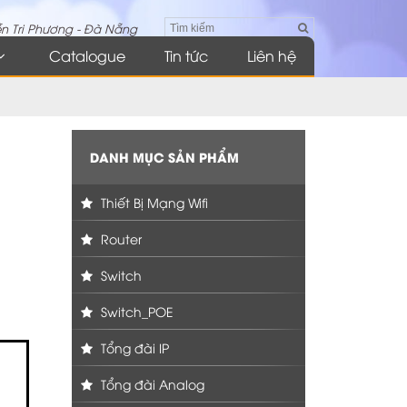
n Tri Phương - Đà Nẵng
Catalogue
Tin tức
Liên hệ
DANH MỤC SẢN PHẨM
Thiết Bị Mạng Wifi
Router
Switch
Switch_POE
Tổng đài IP
Tổng đài Analog