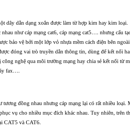
t dây dẫn dạng xoắn được làm từ hợp kim hay kim loại.
ác nhau như cáp mạng cat6, cáp mạng cat5…. nhưng cấu tạ
được bảo vệ bởi một lớp vỏ nhựa mềm cách điện bên ngoài
ợc đóng vai trò truyền dẫn thông tin, dùng để kết nối ha
 bị công nghệ qua môi trường mạng hay chia sẻ kết nối từ 
máy fax….
ư tương đồng nhau nhưng cáp mạng lại có rất nhiều loại. 
ể phục vụ cho nhiều mục đích khác nhau. Tuy nhiên, trên th
loại CAT5 và CAT6.