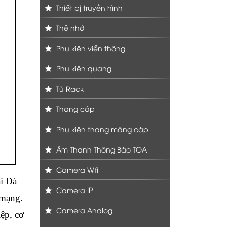
Thiết bị truyền hình
Thẻ nhớ
Phụ kiện viễn thông
Phụ kiện quang
Tủ Rack
Thang cáp
Phụ kiện thang máng cáp
Âm Thanh Thông Báo TOA
Camera Wifi
i Đà
Camera IP
 mạng.
Camera Analog
ệp, cơ