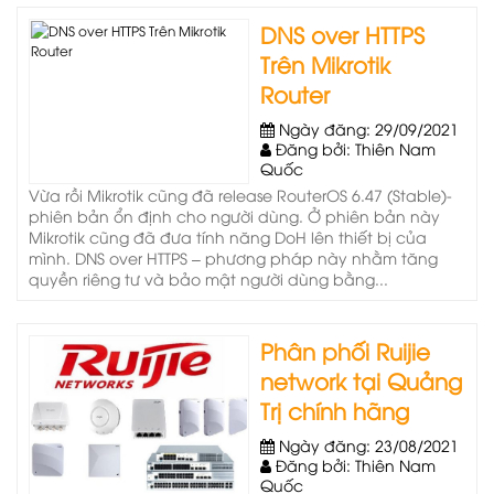
DNS over HTTPS
Trên Mikrotik
Router
Ngày đăng: 29/09/2021
Đăng bởi: Thiên Nam
Quốc
Vừa rồi Mikrotik cũng đã release RouterOS 6.47 (Stable)-
phiên bản ổn định cho người dùng. Ở phiên bản này
Mikrotik cũng đã đưa tính năng DoH lên thiết bị của
mình. DNS over HTTPS – phương pháp này nhằm tăng
quyền riêng tư và bảo mật người dùng bằng...
Phân phối Ruijie
network tại Quảng
Trị chính hãng
Ngày đăng: 23/08/2021
Đăng bởi: Thiên Nam
Quốc