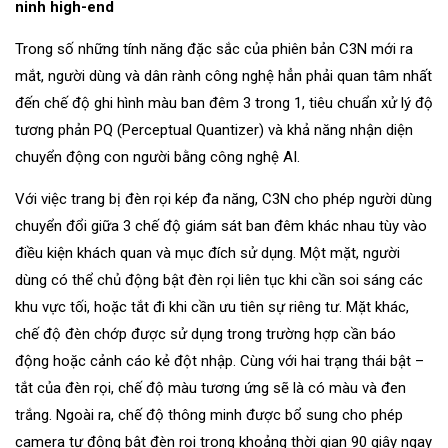
ninh high-end
Trong số những tính năng đặc sắc của phiên bản C3N mới ra
mắt, người dùng và dân rành công nghệ hẳn phải quan tâm nhất
đến chế độ ghi hình màu ban đêm 3 trong 1, tiêu chuẩn xử lý độ
tương phản PQ (Perceptual Quantizer) và khả năng nhận diện
chuyển động con người bằng công nghệ AI.
Với việc trang bị đèn rọi kép đa năng, C3N cho phép người dùng
chuyển đổi giữa 3 chế độ giám sát ban đêm khác nhau tùy vào
điều kiện khách quan và mục đích sử dụng. Một mặt, người
dùng có thể chủ động bật đèn rọi liên tục khi cần soi sáng các
khu vực tối, hoặc tắt đi khi cần ưu tiên sự riêng tư. Mặt khác,
chế độ đèn chớp được sử dụng trong trường hợp cần báo
động hoặc cảnh cáo kẻ đột nhập. Cùng với hai trạng thái bật –
tắt của đèn rọi, chế độ màu tương ứng sẽ là có màu và đen
trắng. Ngoài ra, chế độ thông minh được bổ sung cho phép
camera tự động bật đèn rọi trong khoảng thời gian 90 giây ngay