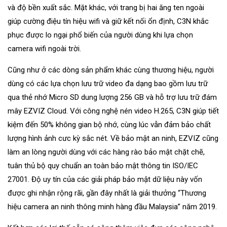
và độ bền xuất sắc. Mặt khác, với trang bị hai ăng ten ngoài
giúp cường điệu tín hiệu wifi và giữ kết nối ổn định, C3N khắc
phục được lo ngại phổ biến của người dùng khi lựa chọn
camera wifi ngoài trời.
Cũng như ở các dòng sản phẩm khác cùng thương hiệu, người
dùng có các lựa chọn lưu trữ video đa dạng bao gồm lưu trữ
qua thẻ nhớ Micro SD dung lượng 256 GB và hỗ trợ lưu trữ đám
mây EZVIZ Cloud. Với công nghệ nén video H.265, C3N giúp tiết
kiệm đến 50% không gian bộ nhớ, cùng lúc vẫn đảm bảo chất
lượng hình ảnh cưc kỳ sắc nét. Về bảo mật an ninh, EZVIZ cũng
làm an lòng người dùng với các hàng rào bảo mật chặt chẽ,
tuân thủ bộ quy chuẩn an toàn bảo mật thông tin ISO/IEC
27001. Độ uy tín của các giải pháp bảo mật dữ liệu này vốn
được ghi nhận rộng rãi, gần đây nhất là giải thưởng “Thương
hiệu camera an ninh thông minh hàng đầu Malaysia” năm 2019.