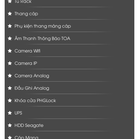
Tủ Rack
Thang cáp
Phụ kiện thang máng cáp
Âm Thanh Thông Báo TOA
Camera Wifi
Camera IP
Camera Analog
Đầu Ghi Analog
Khóa cửa PHGLock
UPS
HDD Seagate
Cáp Mạng