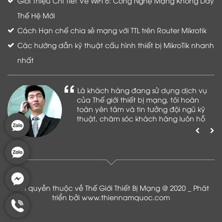
Giới Thiệu Chi Tiết Về WiFi 6: Công Nghệ Mạng Không Dây
Thế Hệ Mới
Cách Hạn chế chia sẻ mạng với TTL trên Router Mikrotik
Các hướng dẫn kỹ thuật cấu hình thiết bị MikroTik nhanh
nhất
Là khách hàng đang sử dụng dịch vụ
của Thế giới thiết bị mạng, tôi hoàn
toàn yên tâm và tin tưởng đội ngũ kỹ
thuật, chăm sóc khách hàng luôn hỗ
trợ khách hàng nhiệt tình
Bản quyền thuộc về Thế Giới Thiết Bị Mạng @ 2020 _ Phát
triển bởi
www.thiennamquoc.com