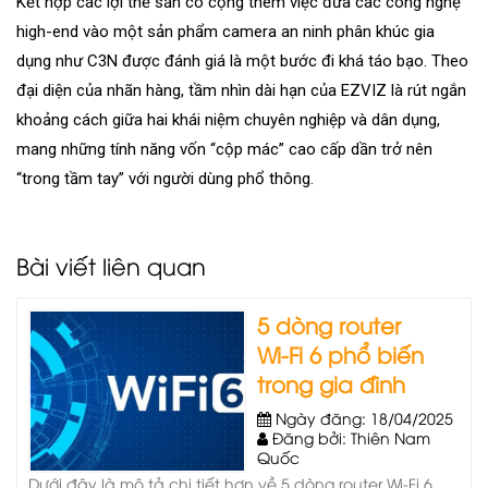
Kết hợp các lợi thế sẵn có cộng thêm việc đưa các công nghệ
high-end vào một sản phẩm camera an ninh phân khúc gia
dụng như C3N được đánh giá là một bước đi khá táo bạo. Theo
đại diện của nhãn hàng, tầm nhìn dài hạn của EZVIZ là rút ngắn
khoảng cách giữa hai khái niệm chuyên nghiệp và dân dụng,
mang những tính năng vốn “cộp mác” cao cấp dần trở nên
“trong tầm tay” với người dùng phổ thông.
Bài viết liên quan
5 dòng router
Wi‑Fi 6 phổ biến
trong gia đình
Ngày đăng: 18/04/2025
Đăng bởi: Thiên Nam
Quốc
Dưới đây là mô tả chi tiết hơn về 5 dòng router Wi‑Fi 6