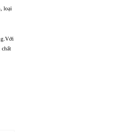
, loại
ng.Với
 chất