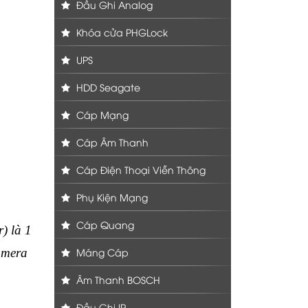
Đầu Ghi Analog
Khóa cửa PHGLock
UPS
HDD Seagate
Cáp Mạng
Cáp Âm Thanh
Cáp Điện Thoại Viễn Thông
Phụ Kiện Mạng
Cáp Quang
) là 1
amera
Máng Cáp
Âm Thanh BOSCH
Đầu Ghi IP