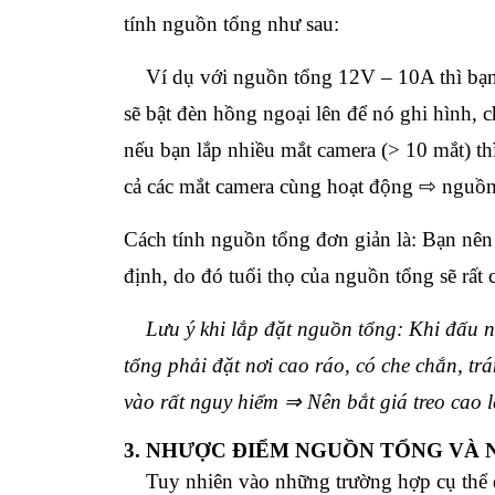
tính nguồn tổng như sau:
Ví dụ với nguồn tổng 12V – 10A thì bạn có
sẽ bật đèn hồng ngoại lên để nó ghi hình, 
nếu bạn lắp nhiều mắt camera (> 10 mắt) t
cả các mắt camera cùng hoạt động ⇨ nguồn 
Cách tính nguồn tổng đơn giản là: Bạn nên
định, do đó tuổi thọ của nguồn tổng sẽ rất 
Lưu ý khi lắp đặt nguồn tổng: Khi đấu n
tổng phải đặt nơi cao ráo, có che chắn, t
vào rất nguy hiểm ⇒ Nên bắt giá treo cao l
3. NHƯỢC ĐIỂM NGUỒN TỔNG VÀ 
Tuy nhiên vào những trường hợp cụ thể d