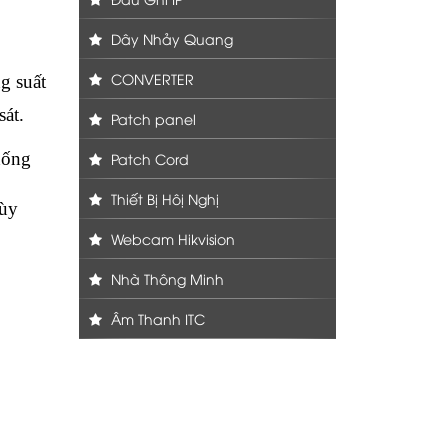
Dây Nhảy Quang
CONVERTER
g suất
át.
Patch panel
hống
Patch Cord
Thiết Bị Hôị Nghị
tùy
Webcam Hikvision
Nhà Thông Minh
Âm Thanh ITC