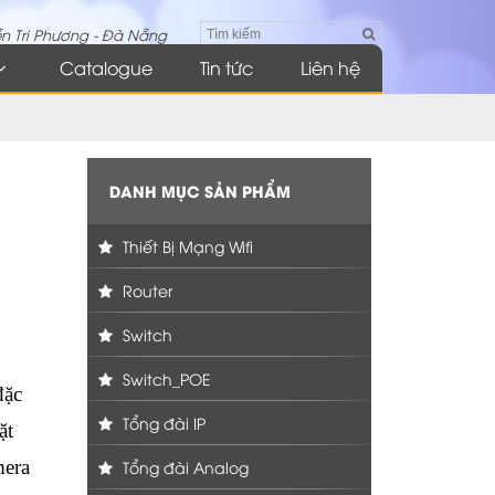
n Tri Phương - Đà Nẵng
Catalogue
Tin tức
Liên hệ
DANH MỤC SẢN PHẨM
Thiết Bị Mạng Wifi
Router
Switch
Switch_POE
đặc
Tổng đài IP
ặt
mera
Tổng đài Analog