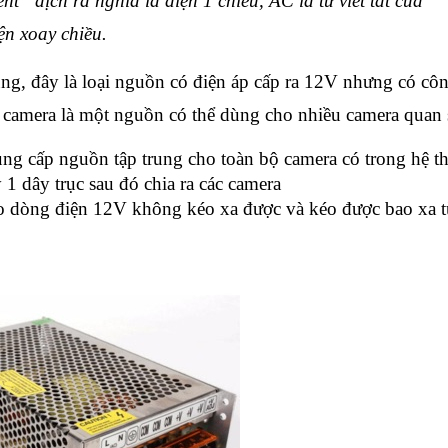
nt” dịch ra nghĩa là điện 1 chiều, AC là từ viết tắt của
ện xoay chiều.
g, đây là loại nguồn có điện áp cấp ra 12V nhưng có côn
camera là một nguồn có thể dùng cho nhiều camera quan s
ng cấp nguồn tập trung cho toàn bộ camera có trong hệ t
1 dây trục sau đó chia ra các camera
o dòng điện 12V không kéo xa được và kéo được bao xa 