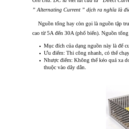
Ghi chú: DC là viết tắt của từ “Direct Curre
” Alternating Current ” dịch ra nghĩa là đi
Nguồn tổng hay còn gọi là nguồn tập trun
cao từ 5A đến 30A (phổ biến). Nguồn tổng 
Mục đích của dạng nguồn này là để cu
Ưu điểm: Thi công nhanh, có thể chạy 
Nhược điểm: Không thể kéo quá xa d
thuộc vào dây dẫn.