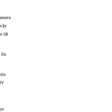
camera
 vậy
 tất
ẽ ổn
uồn
0V
ọn