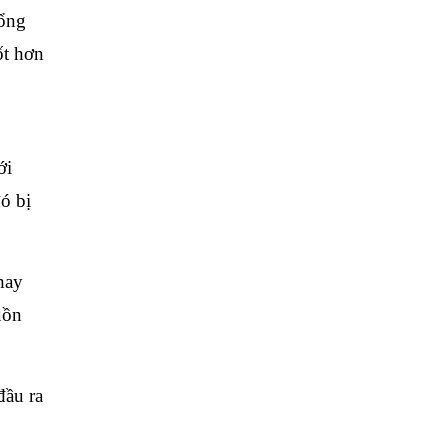
tổng
ốt hơn
ới
ó bị
hay
uồn
đầu ra