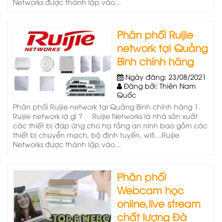
Networks được thành lập vào...
Phân phối Ruijie
network tại Quảng
Bình chính hãng
Ngày đăng: 23/08/2021
Đăng bởi: Thiên Nam
Quốc
Phân phối Ruijie network tại Quảng Bình chính hãng 1.
Ruijie network là gì ? Ruijie Networks là nhà sản xuất
các thiết bị đáp ứng cho hạ tầng an ninh bao gồm các
thiết bị chuyển mạch, bộ định tuyến, wifi…Ruijie
Networks được thành lập vào...
Phân phối
Webcam học
online,live stream
chất lượng Đà