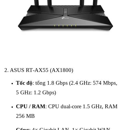
2. ASUS RT‑AX55 (AX1800)
Tốc độ
: tổng 1.8 Gbps (2.4 GHz: 574 Mbps,
5 GHz: 1.2 Gbps)
CPU / RAM
: CPU dual‑core 1.5 GHz, RAM
256 MB
Cổng
: 4× Gigabit LAN, 1× Gigabit WAN