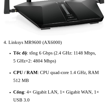
4. Linksys MR9600 (AX6000)
Tốc độ
: tổng 6 Gbps (2.4 GHz: 1148 Mbps,
5 GHz×2: 4804 Mbps)
CPU / RAM
: CPU quad‑core 1.4 GHz, RAM
512 MB
Cổng
: 4× Gigabit LAN, 1× Gigabit WAN, 1×
USB 3.0