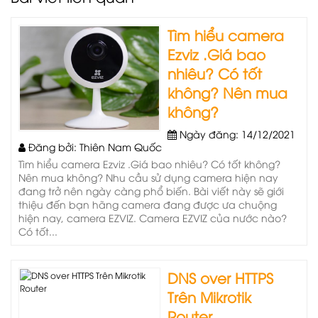
Tìm hiểu camera
Ezviz .Giá bao
nhiêu? Có tốt
không? Nên mua
không?
Ngày đăng: 14/12/2021
Đăng bởi: Thiên Nam Quốc
Tìm hiểu camera Ezviz .Giá bao nhiêu? Có tốt không?
Nên mua không? Nhu cầu sử dụng camera hiện nay
đang trở nên ngày càng phổ biến. Bài viết này sẽ giới
thiệu đến bạn hãng camera đang được ưa chuộng
hiện nay, camera EZVIZ. Camera EZVIZ của nước nào?
Có tốt...
DNS over HTTPS
Trên Mikrotik
Router