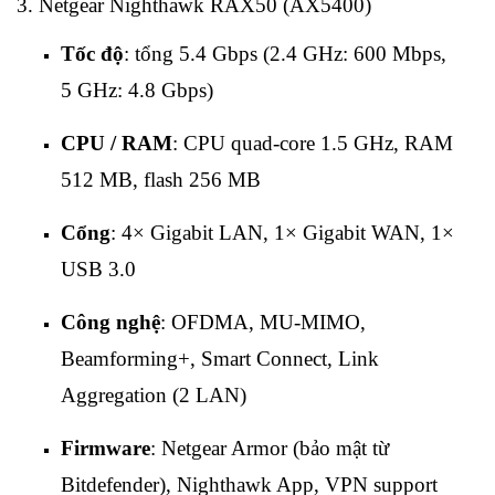
3. Netgear Nighthawk RAX50 (AX5400)
Tốc độ
: tổng 5.4 Gbps (2.4 GHz: 600 Mbps,
5 GHz: 4.8 Gbps)
CPU / RAM
: CPU quad‑core 1.5 GHz, RAM
512 MB, flash 256 MB
Cổng
: 4× Gigabit LAN, 1× Gigabit WAN, 1×
USB 3.0
Công nghệ
: OFDMA, MU‑MIMO,
Beamforming+, Smart Connect, Link
Aggregation (2 LAN)
Firmware
: Netgear Armor (bảo mật từ
Bitdefender), Nighthawk App, VPN support