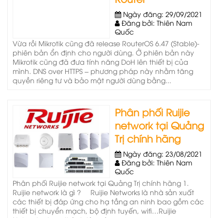
Ngày đăng: 29/09/2021
Đăng bởi: Thiên Nam
Quốc
Vừa rồi Mikrotik cũng đã release RouterOS 6.47 (Stable)-
phiên bản ổn định cho người dùng. Ở phiên bản này
Mikrotik cũng đã đưa tính năng DoH lên thiết bị của
mình. DNS over HTTPS – phương pháp này nhằm tăng
quyền riêng tư và bảo mật người dùng bằng...
Phân phối Ruijie
network tại Quảng
Trị chính hãng
Ngày đăng: 23/08/2021
Đăng bởi: Thiên Nam
Quốc
Phân phối Ruijie network tại Quảng Trị chính hãng 1.
Ruijie network là gì ? Ruijie Networks là nhà sản xuất
các thiết bị đáp ứng cho hạ tầng an ninh bao gồm các
thiết bị chuyển mạch, bộ định tuyến, wifi…Ruijie