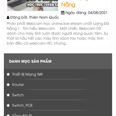
Nẵng
Ngày đăng: 04/08/2021
Đăng bởi: Thiên Nam Quốc
Phân phối Webcam học online,live stream chất lượng Đà
Nẵng 1. Tìm hiểu Webcam Một chiếc Webcam tốt
dành cho máy tính luôn được người dùng quan tâm. Sự
thật là hầu hết các máy tính xách tay hoặc máy tính
bàn đều có webcam HD, nhưng...
DANH MỤC SẢN PHẨM
Thiết Bị Mạng Wifi
Router
Switch
Switch_POE
Tổng đài IP