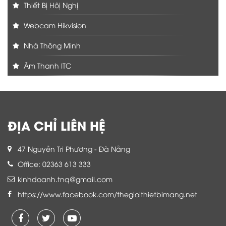
Thiết Bị Hôị Nghị
Webcam Hikvision
Nhà Thông Minh
Âm Thanh ITC
ĐỊA CHỈ LIÊN HỆ
47 Nguyễn Tri Phương - Đà Nẵng
Office: 02363 613 333
kinhdoanh.tnq@gmail.com
https://www.facebook.com/thegioithietbimang.net