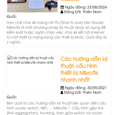
Ngày đăng: 23/08/2024
Đăng bởi: Thiên Nam
Quốc
Hạn chế chia sẻ mạng với TTL (Time To Live) trên Router
MikroTik là một phương pháp kỹ thuật được sử dụng để
kiểm soát hoặc ngăn chặn việc chia sẻ kết nối Internet
từ một thiết bị mạng sang các thiết bị khác. Dưới đây là
ý nghĩa...
Các hướng dẫn kỹ
thuật cấu hình
thiết bị MikroTik
nhanh nhất
Ngày đăng: 30/09/2021
Đăng bởi: Thiên Nam
Quốc
Bên dưới là các hướng dẫn kỹ thuật liên quan đến cấu
hình router, switch, WiFi, … MikroTik 1. Cấu hình gộp link
(link aggregation), trunking, vlan giữa switch và router