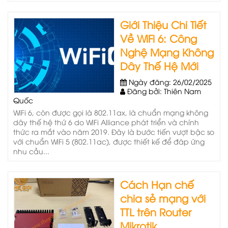
Giới Thiệu Chi Tiết
Về WiFi 6: Công
Nghệ Mạng Không
Dây Thế Hệ Mới
Ngày đăng: 26/02/2025
Đăng bởi: Thiên Nam
Quốc
WiFi 6, còn được gọi là 802.11ax, là chuẩn mạng không
dây thế hệ thứ 6 do WiFi Alliance phát triển và chính
thức ra mắt vào năm 2019. Đây là bước tiến vượt bậc so
với chuẩn WiFi 5 (802.11ac), được thiết kế để đáp ứng
nhu cầu...
Cách Hạn chế
chia sẻ mạng với
TTL trên Router
Mikrotik