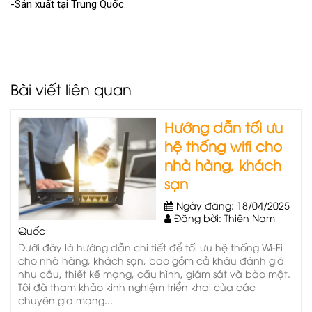
-Sản xuất tại Trung Quốc.
Bài viết liên quan
Hướng dẫn tối ưu
hệ thống wifi cho
nhà hàng, khách
sạn
Ngày đăng: 18/04/2025
Đăng bởi: Thiên Nam
Quốc
Dưới đây là hướng dẫn chi tiết để tối ưu hệ thống Wi‑Fi
cho nhà hàng, khách sạn, bao gồm cả khâu đánh giá
nhu cầu, thiết kế mạng, cấu hình, giám sát và bảo mật.
Tôi đã tham khảo kinh nghiệm triển khai của các
chuyên gia mạng...