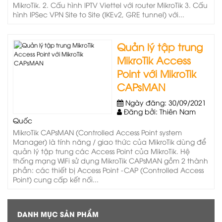
MikroTik. 2. Cấu hình IPTV Viettel với router MikroTik 3. Cấu
hình IPSec VPN Site to Site (IKEv2, GRE tunnel) với...
Quản lý tập trung
MikroTik Access
Point với MikroTik
CAPsMAN
Ngày đăng: 30/09/2021
Đăng bởi: Thiên Nam
Quốc
MikroTik CAPsMAN (Controlled Access Point system
Manager) là tính năng / giao thức của MikroTik dùng để
quản lý tập trung các Access Point của MikroTik. Hệ
thống mạng WiFi sử dụng MikroTik CAPsMAN gồm 2 thành
phần: các thiết bị Access Point -CAP (Controlled Access
Point) cung cấp kết nối...
DANH MỤC SẢN PHẨM